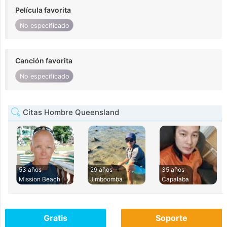
Película favorita
No especificado
Canción favorita
No especificado
Citas Hombre Queensland
53 años
29 años
35 años
Mission Beach
Jimboomba
Capalaba
Gratis
Soporte