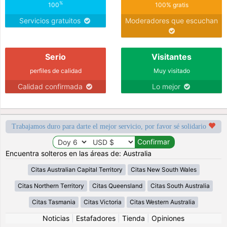
%
100
100% gratis
Servicios gratuitos
Moderadores que escuchan
Serio
Visitantes
perfiles de calidad
Muy visitado
Calidad confirmada
Lo mejor
Trabajamos duro para darte el mejor servicio, por favor sé solidario
Encuentra solteros en las áreas de: Australia
Citas Australian Capital Territory
Citas New South Wales
Citas Northern Territory
Citas Queensland
Citas South Australia
Citas Tasmania
Citas Victoria
Citas Western Australia
Noticias
|
Estafadores
|
Tienda
|
Opiniones