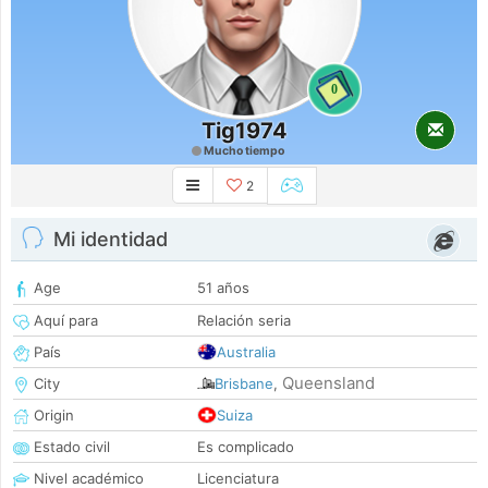
0
Tig1974
Mucho tiempo
2
Mi identidad
Age
51 años
Aquí para
Relación seria
País
Australia
Queensland
City
Brisbane
,
Origin
Suiza
Estado civil
Es complicado
Nivel académico
Licenciatura