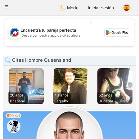
Australia
Chat
Toggle
Mode
Iniciar sesión
navigation
💖
Encuentra tu pareja perfecta
💖
¡Descarga nuestra app de citas ahora!
💕
💕
Citas Hombre Queensland
26 años
43 años
52 años
Brisbane
Eagleby
Buderim
0.4/1