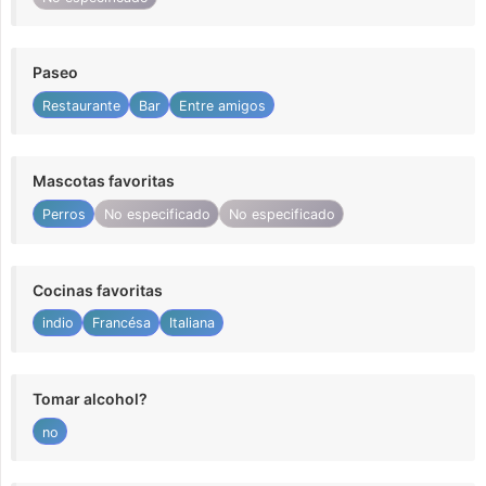
Paseo
Restaurante
Bar
Entre amigos
Mascotas favoritas
Perros
No especificado
No especificado
Cocinas favoritas
indio
Francésa
Italiana
Tomar alcohol?
no