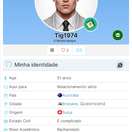
0
Tig1974
Muito tempo
2
Minha identidade
Age
51 anos
Aqui para
Relacionamento sério
País
Austrália
Queensland
Cidade
Brisbane
,
Origem
Suíça
Estado Civil
É complicado
Nível Acadêmico
Bacharelado