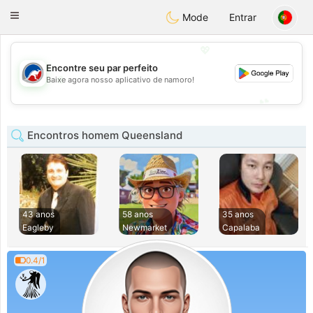
Australia
Chat
Toggle
Mode
Entrar
navigation
💖
Encontre seu par perfeito
💖
Baixe agora nosso aplicativo de namoro!
💕
💕
Encontros homem Queensland
43 anos
58 anos
35 anos
Eagleby
Newmarket
Capalaba
0.4/1