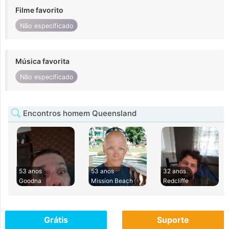
Filme favorito
Não especificado
Música favorita
Não especificado
Encontros homem Queensland
53 anos
53 anos
32 anos
Goodna
Mission Beach
Redcliffe
Grátis
Suporte