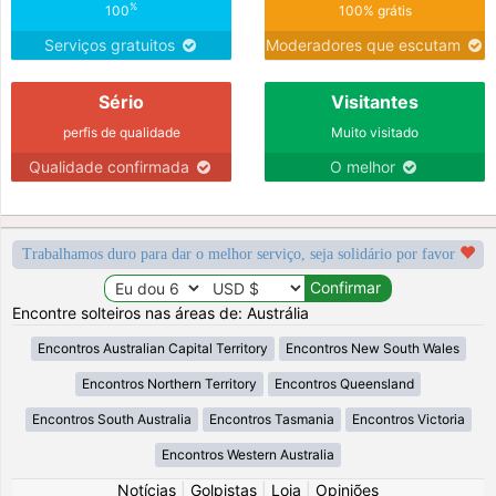
%
100
100% grátis
Serviços gratuitos
Moderadores que escutam
Sério
Visitantes
perfis de qualidade
Muito visitado
Qualidade confirmada
O melhor
Trabalhamos duro para dar o melhor serviço, seja solidário por favor
Encontre solteiros nas áreas de: Austrália
Encontros Australian Capital Territory
Encontros New South Wales
Encontros Northern Territory
Encontros Queensland
Encontros South Australia
Encontros Tasmania
Encontros Victoria
Encontros Western Australia
Notícias
|
Golpistas
|
Loja
|
Opiniões