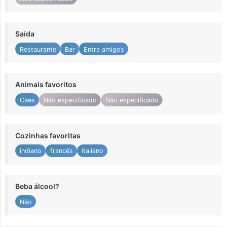
Saída
Restaurante
Bar
Entre amigos
Animais favoritos
Cães
Não especificado
Não especificado
Cozinhas favoritas
indiano
francês
italiano
Beba álcool?
Não