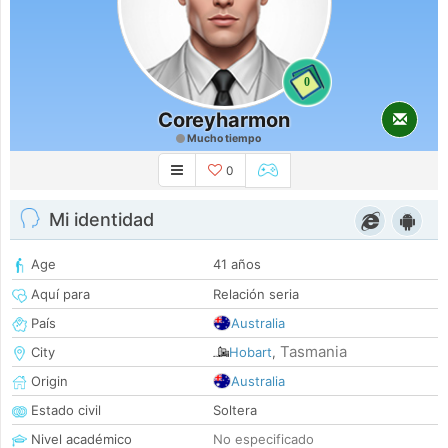
0
Coreyharmon
Mucho tiempo
0
Mi identidad
Age
41 años
Aquí para
Relación seria
País
Australia
Tasmania
City
Hobart
,
Origin
Australia
Estado civil
Soltera
Nivel académico
No especificado