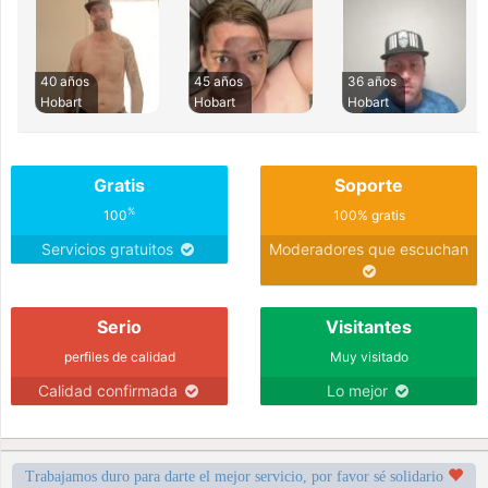
40 años
45 años
36 años
Hobart
Hobart
Hobart
Gratis
Soporte
%
100
100% gratis
Servicios gratuitos
Moderadores que escuchan
Serio
Visitantes
perfiles de calidad
Muy visitado
Calidad confirmada
Lo mejor
Trabajamos duro para darte el mejor servicio, por favor sé solidario