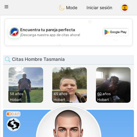
Australia
Chat
Toggle
Mode
Iniciar sesión
navigation
💖
💖
Encuentra tu pareja perfecta
¡Descarga nuestra app de citas ahora!
💕
💕
Citas Hombre Tasmania
58 años
45 años
60 años
Hobart
Hobart
Hobart
0.4/1