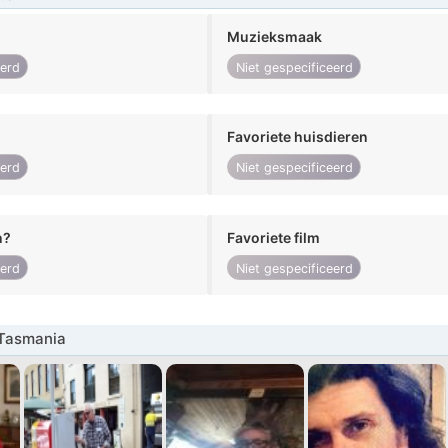
Muzieksmaak
eerd
Niet gespecificeerd
Favoriete huisdieren
eerd
Niet gespecificeerd
n?
Favoriete film
eerd
Niet gespecificeerd
Tasmania