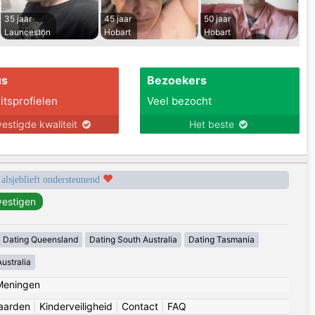
35 jaar
45 jaar
50 jaar
Launceston
Hobart
Hobart
us
Bezoekers
itsprofielen
Veel bezocht
estigde kwaliteit
Het beste
 alsjeblieft ondersteunend
Dating Queensland
Dating South Australia
Dating Tasmania
ustralia
Meningen
aarden
|
Kinderveiligheid
|
Contact
|
FAQ