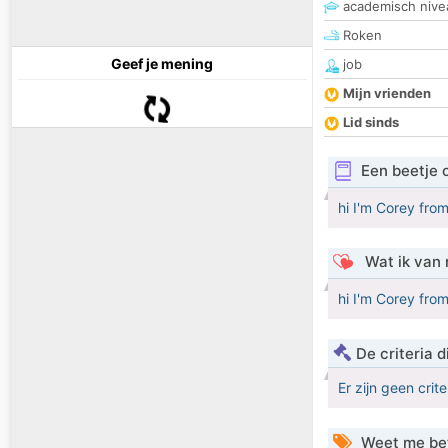
academisch nive
Roken
Geef je mening
job
Mijn vrienden
Lid sinds
Een beetje 
hi I'm Corey from
Wat ik van 
hi I'm Corey from
De criteria
Er zijn geen crit
Weet me be