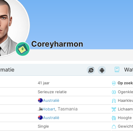
Coreyharmon
0
rmatie
Wat
41 jaar
Op zoek
Serieuze relatie
Ogenkle
Australië
Haarkle
Tasmania
Hobart
,
Lichaam
Australië
Hoogte
Single
Gewich