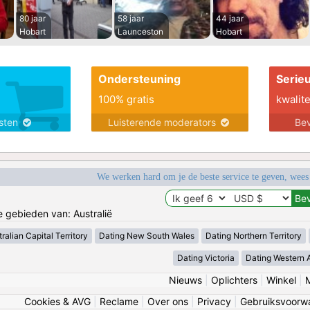
80 jaar
58 jaar
44 jaar
Hobart
Launceston
Hobart
Ondersteuning
Serie
100% gratis
kwalite
nsten
Luisterende moderators
Bev
We werken hard om je de beste service te geven, wees
e gebieden van: Australië
ralian Capital Territory
Dating New South Wales
Dating Northern Territory
Dating Victoria
Dating Western A
Nieuws
|
Oplichters
|
Winkel
|
Cookies & AVG
|
Reclame
|
Over ons
|
Privacy
|
Gebruiksvoorw