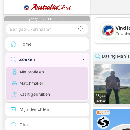
Australia
Chat
Sydney 2026-08-08 00:27
Vind j
Downloa
Home
Dating Man 
Zoeken
Alle profielen
Matchmaker
Kaart gebruiken
58 jaar
Hobart
Mijn Berichten
0.4/1
Chat