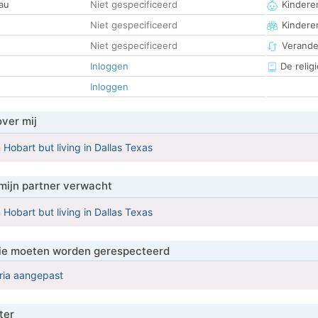
au
Niet gespecificeerd
Kinderen
Niet gespecificeerd
Kindere
Niet gespecificeerd
Verander
Inloggen
De religi
Inloggen
over mij
 Hobart but living in Dallas Texas
mijn partner verwacht
 Hobart but living in Dallas Texas
 die moeten worden gerespecteerd
eria aangepast
ter