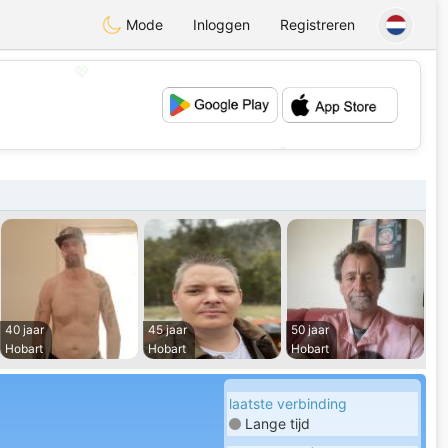
Mode
Inloggen
Registreren
💖
💕
40 jaar
45 jaar
50 jaar
Hobart
Hobart
Hobart
laatste verbinding
Lange tijd