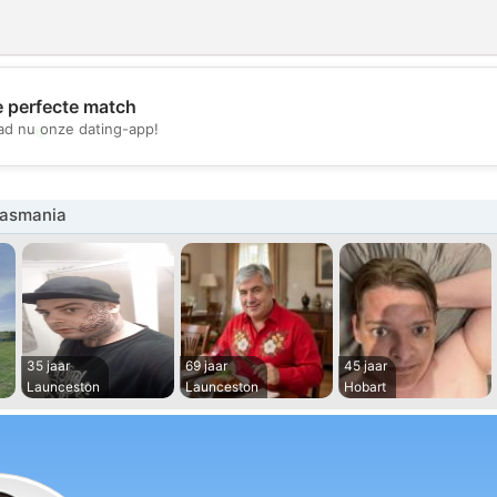
e perfecte match
💖
d nu onze dating-app!
💕
Tasmania
35 jaar
69 jaar
45 jaar
Launceston
Launceston
Hobart