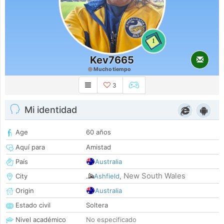
1
Kev7665
Mucho tiempo
3
Mi identidad
Age
60 años
Aquí para
Amistad
País
Australia
New South Wales
City
Ashfield
,
Origin
Australia
Estado civil
Soltera
Nivel académico
No especificado