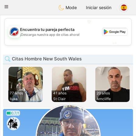
Australia
Chat
Toggle
Mode
Iniciar sesión
navigation
💖
Encuentra tu pareja perfecta
💖
¡Descarga nuestra app de citas ahora!
💕
💕
Citas Hombre New South Wales
77 años
41 años
20 años
Iluka
St Clair
Arncliffe
0.7/1