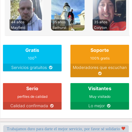
44 años
35 años
35 años
Mayfield
Bathurst
Colyton
Gratis
Soporte
%
100
100% gratis
Servicios gratuitos
Moderadores que escuchan
Serio
Visitantes
perfiles de calidad
Muy visitado
Calidad confirmada
Lo mejor
Trabajamos duro para darte el mejor servicio, por favor sé solidario