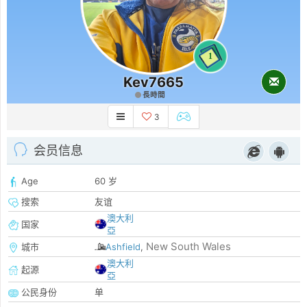
1
Kev7665
長時間
3
会员信息
Age
60 岁
搜索
友谊
澳大利
国家
亞
New South Wales
城市
Ashfield
,
澳大利
起源
亞
公民身份
单