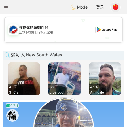
Australia
Chat
Toggle
Mode
登录
navigation
💖
寻找你的理想伴侣
💖
立即下载我们的交友应用！
💕
💕
遇到 人 New South Wales
41 岁
36 岁
45 岁
St Clair
Liverpool
Armidale
0.7/1