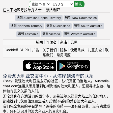
在以下地区寻找单身人士： 澳大利亞
遇到 Australian Capital Territory
遇到 New South Wales
遇到 Northern Territory
遇到 Queensland
遇到 South Australia
遇到 Tasmania
遇到 Victoria
遇到 Western Australia
新闻
|
诈骗者
|
商店
|
意见
Cookie和GDPR
|
广告
|
关于我们
|
隐私
|
使用条款
|
儿童安全
|
联
系我们
|
常见问题
免费澳大利亚交友中心 - 从海岸到海岸的联系
G'day! 发现澳大利亚最友好的社区，认识真正的当地人。Australia-
chat.com连接从悉尼港到珀斯海滩的澳大利亚人，汇聚寻求友谊、陪
伴和有意义关系的人们。
无论您身在充满活力的墨尔本、热带达尔文还是大陆上的任何地方，
都能找到与您价值观和生活方式偏好相符的兼容澳大利亚人。
我们完全免费的平台消除了连接的障碍——没有会员费，没有隐藏成
本，只有认识其他澳大利亚人的真实机会。