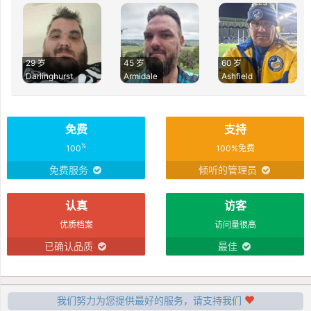
29 岁
45 岁
60 岁
Darlinghurst
Armidale
Ashfield
免费
支持
%
100
100%免费
免费服务
倾听的管理员
认真
访客
优质档案
访问量很高
已确认品质
最佳
我们努力为您提供最好的服务，请支持我们