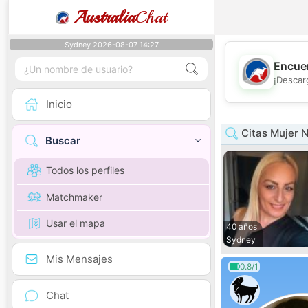
Australia
Chat
Sydney 2026-08-07 14:27
Encuen
¡Descar
Inicio
Citas Mujer 
Buscar
Todos los perfiles
Matchmaker
Usar el mapa
40 años
Sydney
Mis Mensajes
0.8/1
Chat