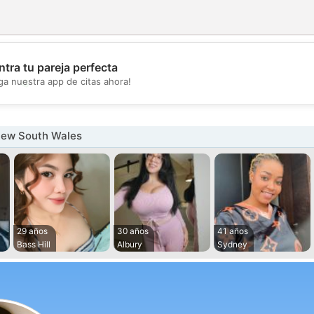
tra tu pareja perfecta
💖
ga nuestra app de citas ahora!
💕
New South Wales
29 años
30 años
41 años
Bass Hill
Albury
Sydney