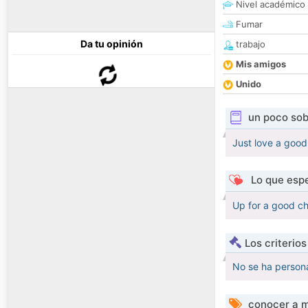
Nivel académico
Fumar
Da tu opinión
trabajo
Mis amigos
Unido
un poco sob
Just love a good
Lo que espe
Up for a good cha
Los criterio
No se ha persona
conocer a m