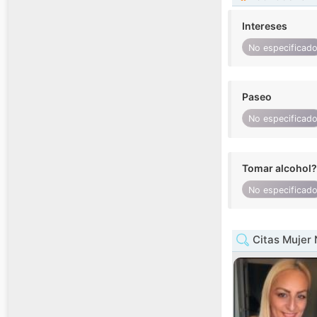
Intereses
No especificad
Paseo
No especificad
Tomar alcohol?
No especificad
Citas Mujer