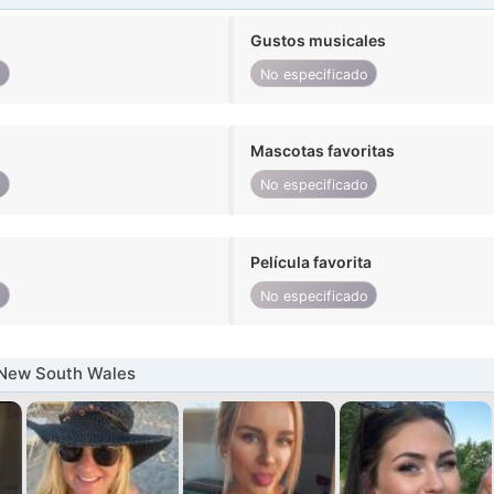
Gustos musicales
o
No especificado
Mascotas favoritas
o
No especificado
Película favorita
o
No especificado
 New South Wales