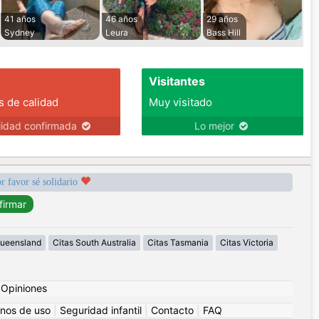
41 años
46 años
29 años
Sydney
Leura
Bass Hill
Visitantes
s de calidad
Muy visitado
lidad confirmada
Lo mejor
r favor sé solidario
Queensland
Citas South Australia
Citas Tasmania
Citas Victoria
|
Opiniones
nos de uso
|
Seguridad infantil
|
Contacto
|
FAQ