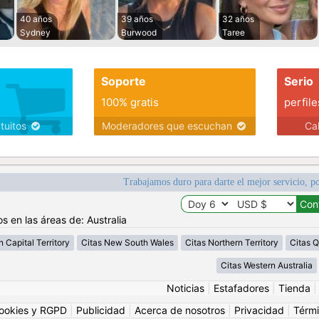
40 años
39 años
32 años
Sydney
Burwood
Taree
Soporte
Serio
100% gratis
perfile
atuitos
Moderadores que escuchan
Ca
Trabajamos duro para darte el mejor servicio, po
s en las áreas de: Australia
n Capital Territory
Citas New South Wales
Citas Northern Territory
Citas 
Citas Western Australia
Noticias
|
Estafadores
|
Tienda
ookies y RGPD
|
Publicidad
|
Acerca de nosotros
|
Privacidad
|
Térmi