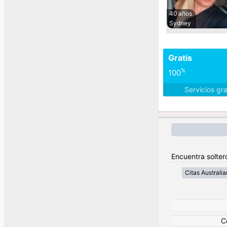
40 años
Sydney
Gratis
%
100
Servicios gr
Encuentra soltero
Citas Australia
C