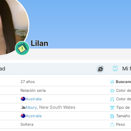
Lilan
1
dad
Mi f
27 años
Buscan
Relación seria
Color d
Australia
Color d
New South Wales
Albury
,
Tipo de
Australia
Tamaño
Soltera
Peso