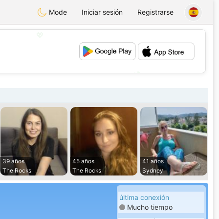
Mode
Iniciar sesión
Registrarse
💖
💕
39 años
45 años
41 años
The Rocks
The Rocks
Sydney
última conexión
Mucho tiempo