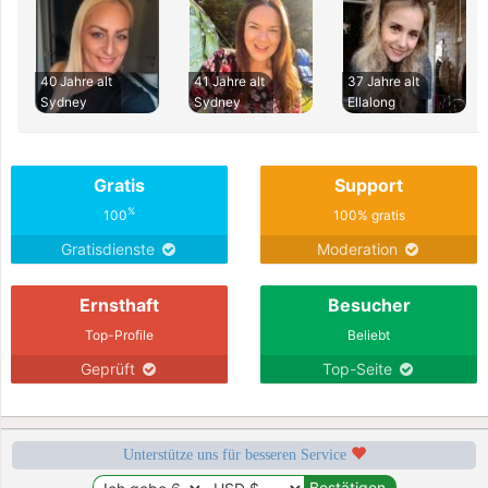
40 Jahre alt
41 Jahre alt
37 Jahre alt
Sydney
Sydney
Ellalong
Gratis
Support
%
100
100% gratis
Gratisdienste
Moderation
Ernsthaft
Besucher
Top-Profile
Beliebt
Geprüft
Top-Seite
Unterstütze uns für besseren Service