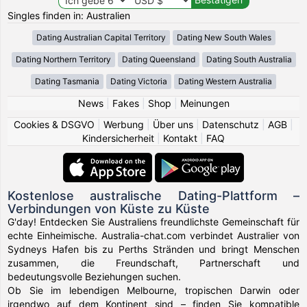
Singles finden in: Australien
Dating Australian Capital Territory
Dating New South Wales
Dating Northern Territory
Dating Queensland
Dating South Australia
Dating Tasmania
Dating Victoria
Dating Western Australia
News
|
Fakes
|
Shop
|
Meinungen
Cookies & DSGVO
|
Werbung
|
Über uns
|
Datenschutz
|
AGB
|
Kindersicherheit
|
Kontakt
|
FAQ
Kostenlose australische Dating-Plattform –
Verbindungen von Küste zu Küste
G'day! Entdecken Sie Australiens freundlichste Gemeinschaft für
echte Einheimische. Australia-chat.com verbindet Australier von
Sydneys Hafen bis zu Perths Stränden und bringt Menschen
zusammen, die Freundschaft, Partnerschaft und
bedeutungsvolle Beziehungen suchen.
Ob Sie im lebendigen Melbourne, tropischen Darwin oder
irgendwo auf dem Kontinent sind – finden Sie kompatible