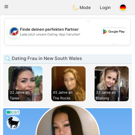
Australia
Chat
Toggle
Mode
Login
navigation
💖
Finde deinen perfekten Partner
💖
Lade jetzt unsere Dating-App herunter!
💕
💕
Dating Frau in New South Wales
32 Jahre alt
45 Jahre alt
37 Jahre alt
Taree
The Rocks
Ellalong
0.8/1