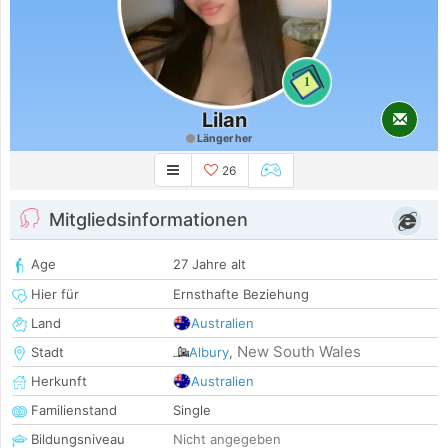
1
Lilan
Länger her
26
Mitgliedsinformationen
Age
27 Jahre alt
Hier für
Ernsthafte Beziehung
Land
Australien
New South Wales
Stadt
Albury
,
Herkunft
Australien
Familienstand
Single
Bildungsniveau
Nicht angegeben