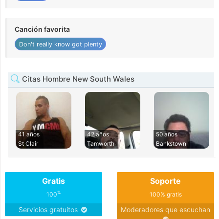
Canción favorita
Don't really know got plenty
Citas Hombre New South Wales
41 años
42 años
50 años
St Clair
Tamworth
Bankstown
Gratis
Soporte
%
100
100% gratis
Servicios gratuitos
Moderadores que escuchan