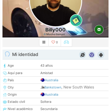
0
Billy000
Mucho tiempo
0
Mi identidad
Age
43 años
Aquí para
Amistad
País
Australia
New South Wales
City
Bankstown
,
Origin
Australia
Estado civil
Soltera
Nivel académico
Secundaria