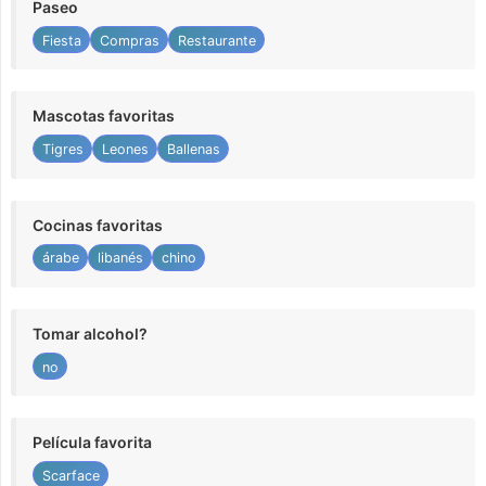
Paseo
Fiesta
Compras
Restaurante
Mascotas favoritas
Tigres
Leones
Ballenas
Cocinas favoritas
árabe
libanés
chino
Tomar alcohol?
no
Película favorita
Scarface