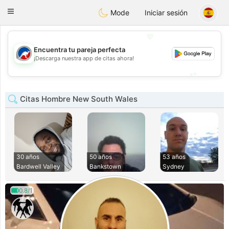
Australia
Chat
Toggle
Mode
Iniciar sesión
navigation
💖
Encuentra tu pareja perfecta
💖
¡Descarga nuestra app de citas ahora!
💕
💕
Citas Hombre New South Wales
30 años
50 años
53 años
Bardwell Valley
Bankstown
Sydney
0.8/1