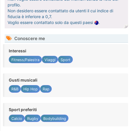
profilo.
Non desidero essere contattato da utenti il cui indice di
fiducia è inferiore a 0,7.
Voglio essere contattato solo da questi paesi
.
Conoscere me
Interessi
Fitness/Palestra
Viaggi
Sport
Gusti musicali
R&B
Hip Hop
Rap
Sport preferiti
Calcio
Rugby
Bodybuilding