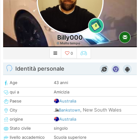
0
Billy000
Molto tempo
0
Identità personale
Age
43 anni
qui a
Amicizia
Paese
Australia
New South Wales
City
Bankstown
,
origine
Australia
Stato civile
singolo
livello accademico
Scuola superiore