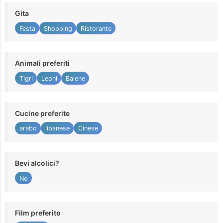
Gita
Festa
Shopping
Ristorante
Animali preferiti
Tigri
Leoni
Balene
Cucine preferite
arabo
libanese
Cinese
Bevi alcolici?
No
Film preferito