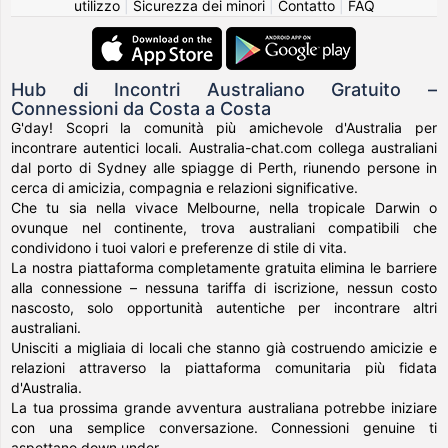
utilizzo
|
Sicurezza dei minori
|
Contatto
|
FAQ
Hub di Incontri Australiano Gratuito –
Connessioni da Costa a Costa
G'day! Scopri la comunità più amichevole d'Australia per
incontrare autentici locali. Australia-chat.com collega australiani
dal porto di Sydney alle spiagge di Perth, riunendo persone in
cerca di amicizia, compagnia e relazioni significative.
Che tu sia nella vivace Melbourne, nella tropicale Darwin o
ovunque nel continente, trova australiani compatibili che
condividono i tuoi valori e preferenze di stile di vita.
La nostra piattaforma completamente gratuita elimina le barriere
alla connessione – nessuna tariffa di iscrizione, nessun costo
nascosto, solo opportunità autentiche per incontrare altri
australiani.
Unisciti a migliaia di locali che stanno già costruendo amicizie e
relazioni attraverso la piattaforma comunitaria più fidata
d'Australia.
La tua prossima grande avventura australiana potrebbe iniziare
con una semplice conversazione. Connessioni genuine ti
aspettano down under.