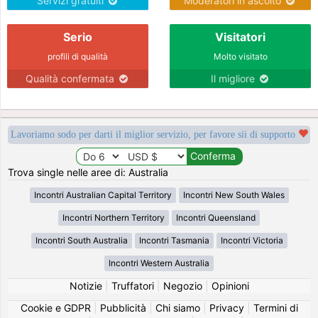
Servizi gratuiti
Moderatori in ascolto
Serio
Visitatori
profili di qualità
Molto visitato
Qualità confermata
Il migliore
Lavoriamo sodo per darti il miglior servizio, per favore sii di supporto
Trova single nelle aree di: Australia
Incontri Australian Capital Territory
Incontri New South Wales
Incontri Northern Territory
Incontri Queensland
Incontri South Australia
Incontri Tasmania
Incontri Victoria
Incontri Western Australia
Notizie
|
Truffatori
|
Negozio
|
Opinioni
Cookie e GDPR
|
Pubblicità
|
Chi siamo
|
Privacy
|
Termini di