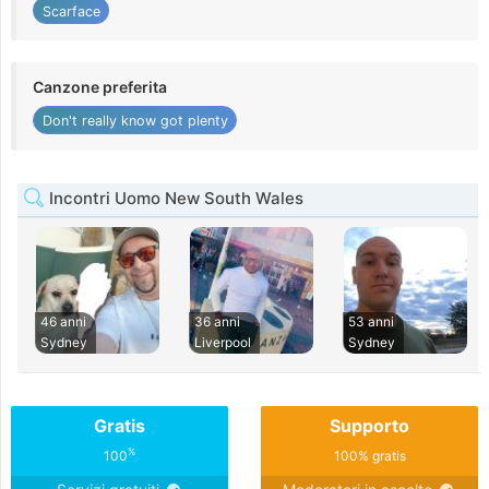
Scarface
Canzone preferita
Don't really know got plenty
Incontri Uomo New South Wales
46 anni
36 anni
53 anni
Sydney
Liverpool
Sydney
Gratis
Supporto
%
100
100% gratis