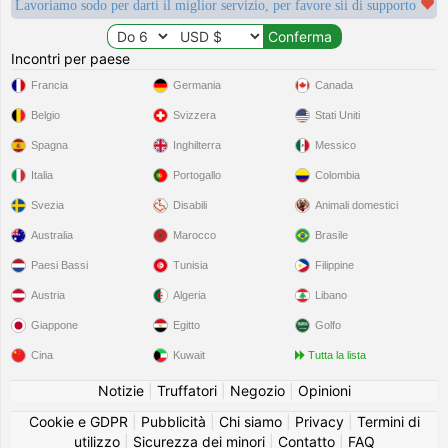
Lavoriamo sodo per darti il miglior servizio, per favore sii di supporto
Incontri per paese
Francia
Germania
Canada
Belgio
Svizzera
Stati Uniti
Spagna
Inghilterra
Messico
Italia
Portogallo
Colombia
Svezia
Disabili
Animali domestici
Australia
Marocco
Brasile
Paesi Bassi
Tunisia
Filippine
Austria
Algeria
Libano
Giappone
Egitto
Golfo
Cina
Kuwait
Tutta la lista
Notizie
|
Truffatori
|
Negozio
|
Opinioni
Cookie e GDPR
|
Pubblicità
|
Chi siamo
|
Privacy
|
Termini di
utilizzo
|
Sicurezza dei minori
|
Contatto
|
FAQ