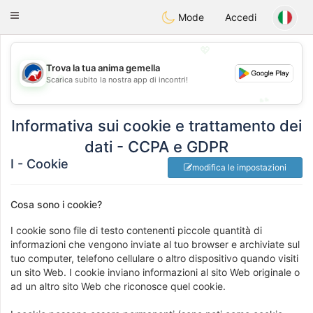
Australia
Chat
Toggle
Mode
Accedi
navigation
💖
Trova la tua anima gemella
💖
Scarica subito la nostra app di incontri!
💕
💕
Informativa sui cookie e trattamento dei
dati - CCPA e GDPR
I - Cookie
modifica le impostazioni
Cosa sono i cookie?
I cookie sono file di testo contenenti piccole quantità di
informazioni che vengono inviate al tuo browser e archiviate sul
tuo computer, telefono cellulare o altro dispositivo quando visiti
un sito Web. I cookie inviano informazioni al sito Web originale o
ad un altro sito Web che riconosce quel cookie.