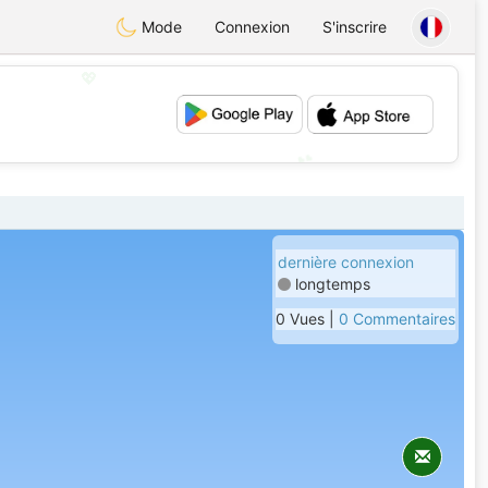
Mode
Connexion
S'inscrire
💖
💕
dernière connexion
longtemps
0 Vues |
0 Commentaires