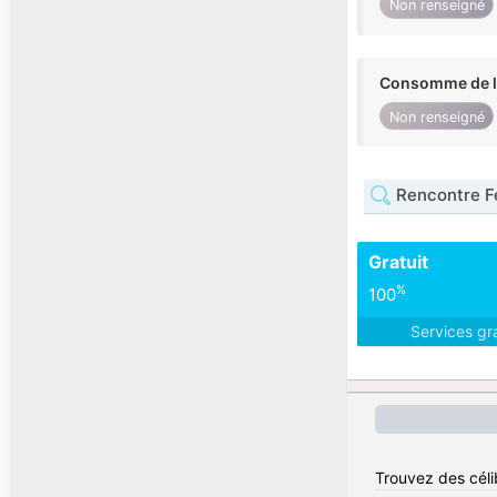
Non renseigné
Consomme de l'
Non renseigné
Rencontre F
Gratuit
%
100
Services gr
Trouvez des célib