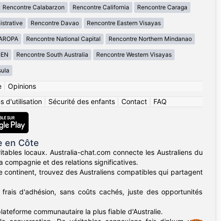
Rencontre Calabarzon
Rencontre California
Rencontre Caraga
istrative
Rencontre Davao
Rencontre Eastern Visayas
MAROPA
Rencontre National Capital
Rencontre Northern Mindanao
GEN
Rencontre South Australia
Rencontre Western Visayas
ula
e
|
Opinions
 d'utilisation
|
Sécurité des enfants
|
Contact
|
FAQ
e en Côte
itables locaux. Australia-chat.com connecte les Australiens du
 compagnie et des relations significatives.
e continent, trouvez des Australiens compatibles qui partagent
 frais d'adhésion, sans coûts cachés, juste des opportunités
plateforme communautaire la plus fiable d'Australie.