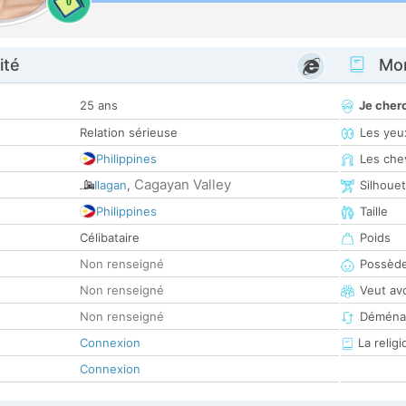
0
ité
Mon
25 ans
Je cher
Relation sérieuse
Les yeu
Philippines
Les che
Cagayan Valley
Ilagan
,
Silhoue
Philippines
Taille
Célibataire
Poids
Non renseigné
Possède
Non renseigné
Veut av
Non renseigné
Déména
Connexion
La religi
Connexion