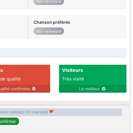
Non renseigné
Chanson préférée
Non renseigné
ux
Visiteurs
 de qualité
Très visité
ualité confirmée
Le meilleur
soyez solidaire s'il vous plaît