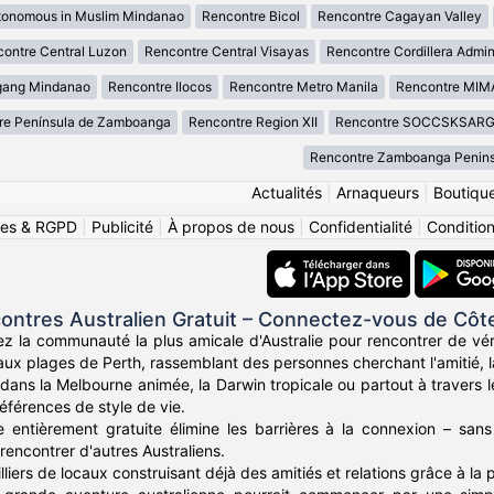
tonomous in Muslim Mindanao
Rencontre Bicol
Rencontre Cagayan Valley
ontre Central Luzon
Rencontre Central Visayas
Rencontre Cordillera Admin
gang Mindanao
Rencontre Ilocos
Rencontre Metro Manila
Rencontre MI
re Península de Zamboanga
Rencontre Region XII
Rencontre SOCCSKSAR
Rencontre Zamboanga Penins
Actualités
|
Arnaqueurs
|
Boutiqu
ies & RGPD
|
Publicité
|
À propos de nous
|
Confidentialité
|
Conditions
ontres Australien Gratuit – Connectez-vous de Côt
z la communauté la plus amicale d'Australie pour rencontrer de vér
ux plages de Perth, rassemblant des personnes cherchant l'amitié, la
ans la Melbourne animée, la Darwin tropicale ou partout à travers l
éférences de style de vie.
 entièrement gratuite élimine les barrières à la connexion – sans
rencontrer d'autres Australiens.
liers de locaux construisant déjà des amitiés et relations grâce à la 