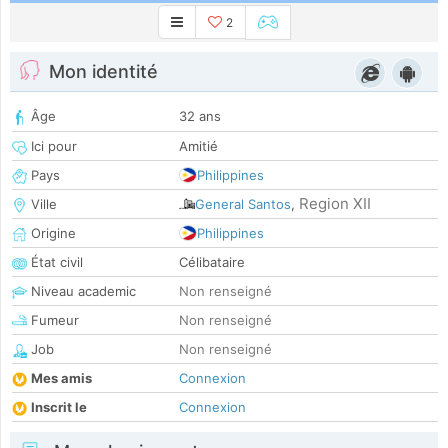
2
Mon identité
Âge
32 ans
Ici pour
Amitié
Pays
Philippines
Region XII
Ville
General Santos
,
Origine
Philippines
État civil
Célibataire
Niveau academic
Non renseigné
Fumeur
Non renseigné
Job
Non renseigné
Mes amis
Connexion
Inscrit le
Connexion