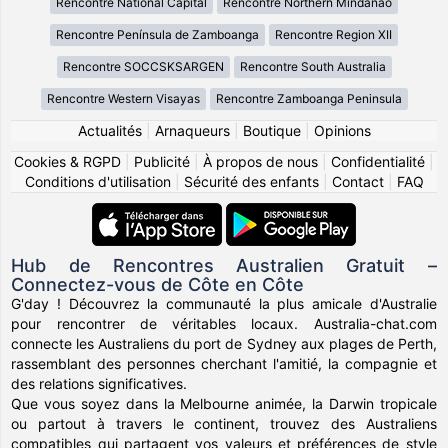
Rencontre National Capital
Rencontre Northern Mindanao
Rencontre Península de Zamboanga
Rencontre Region XII
Rencontre SOCCSKSARGEN
Rencontre South Australia
Rencontre Western Visayas
Rencontre Zamboanga Peninsula
Actualités
|
Arnaqueurs
|
Boutique
|
Opinions
Cookies & RGPD
|
Publicité
|
À propos de nous
|
Confidentialité
|
Conditions d'utilisation
|
Sécurité des enfants
|
Contact
|
FAQ
Hub de Rencontres Australien Gratuit –
Connectez-vous de Côte en Côte
G'day ! Découvrez la communauté la plus amicale d'Australie
pour rencontrer de véritables locaux. Australia-chat.com
connecte les Australiens du port de Sydney aux plages de Perth,
rassemblant des personnes cherchant l'amitié, la compagnie et
des relations significatives.
Que vous soyez dans la Melbourne animée, la Darwin tropicale
ou partout à travers le continent, trouvez des Australiens
compatibles qui partagent vos valeurs et préférences de style