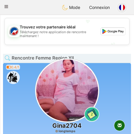
Australia
Chat
Toggle
Mode
Connexion
navigation
💖
Trouvez votre partenaire idéal
Téléchargez notre application de rencontre
💖
maintenant !
💕
💕
Rencontre Femme Region XII
0.4/1
2
Gina2704
longtemps