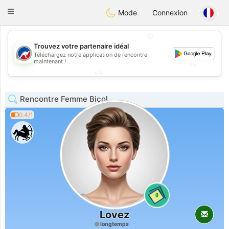
Australia
Chat
Toggle
Mode
Connexion
navigation
💖
Trouvez votre partenaire idéal
💖
Téléchargez notre application de rencontre
💕
maintenant !
💕
Rencontre Femme Bicol
0.4/1
0
Lovez
longtemps