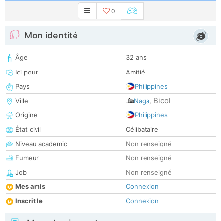
0
Mon identité
Âge
32 ans
Ici pour
Amitié
Pays
Philippines
Bicol
Ville
Naga
,
Origine
Philippines
État civil
Célibataire
Niveau academic
Non renseigné
Fumeur
Non renseigné
Job
Non renseigné
Mes amis
Connexion
Inscrit le
Connexion