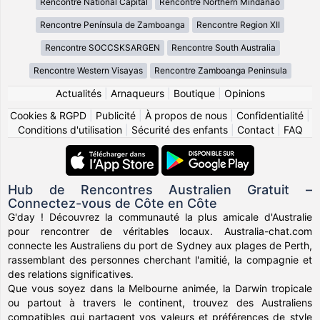
Rencontre National Capital
Rencontre Northern Mindanao
Rencontre Península de Zamboanga
Rencontre Region XII
Rencontre SOCCSKSARGEN
Rencontre South Australia
Rencontre Western Visayas
Rencontre Zamboanga Peninsula
Actualités
|
Arnaqueurs
|
Boutique
|
Opinions
Cookies & RGPD
|
Publicité
|
À propos de nous
|
Confidentialité
|
Conditions d'utilisation
|
Sécurité des enfants
|
Contact
|
FAQ
Hub de Rencontres Australien Gratuit –
Connectez-vous de Côte en Côte
G'day ! Découvrez la communauté la plus amicale d'Australie
pour rencontrer de véritables locaux. Australia-chat.com
connecte les Australiens du port de Sydney aux plages de Perth,
rassemblant des personnes cherchant l'amitié, la compagnie et
des relations significatives.
Que vous soyez dans la Melbourne animée, la Darwin tropicale
ou partout à travers le continent, trouvez des Australiens
compatibles qui partagent vos valeurs et préférences de style