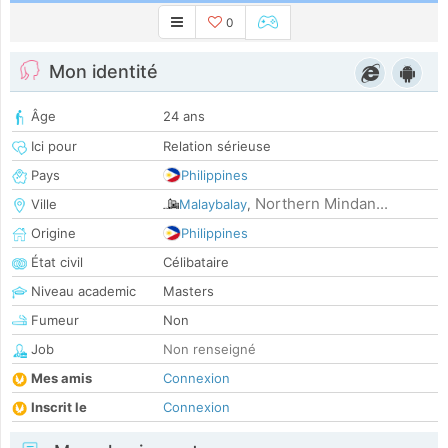
0
Mon identité
Âge
24 ans
Ici pour
Relation sérieuse
Pays
Philippines
Northern Mindan...
Ville
Malaybalay
,
Origine
Philippines
État civil
Célibataire
Niveau academic
Masters
Fumeur
Non
Job
Non renseigné
Mes amis
Connexion
Inscrit le
Connexion