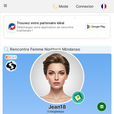
Australia
Chat
Toggle
Mode
Connexion
navigation
💖
Trouvez votre partenaire idéal
Téléchargez notre application de rencontre
💖
maintenant !
💕
💕
Rencontre Femme Northern Mindanao
0.4/1
0
Jean18
longtemps