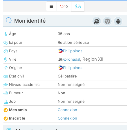
0
Mon identité
Âge
35 ans
Ici pour
Relation sérieuse
Pays
Philippines
Region XII
Ville
Koronadal
,
Origine
Philippines
État civil
Célibataire
Niveau academic
Non renseigné
Fumeur
Non
Job
Non renseigné
Mes amis
Connexion
Inscrit le
Connexion