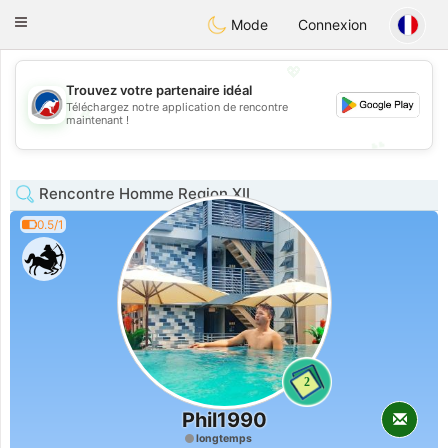
Australia
Chat
Toggle
Mode
Connexion
navigation
💖
Trouvez votre partenaire idéal
Téléchargez notre application de rencontre
💖
maintenant !
💕
💕
Rencontre Homme Region XII
0.5/1
2
Phil1990
longtemps