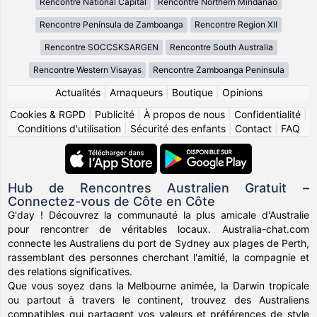
Rencontre National Capital
Rencontre Northern Mindanao
Rencontre Península de Zamboanga
Rencontre Region XII
Rencontre SOCCSKSARGEN
Rencontre South Australia
Rencontre Western Visayas
Rencontre Zamboanga Peninsula
Actualités
|
Arnaqueurs
|
Boutique
|
Opinions
Cookies & RGPD
|
Publicité
|
À propos de nous
|
Confidentialité
|
Conditions d'utilisation
|
Sécurité des enfants
|
Contact
|
FAQ
Hub de Rencontres Australien Gratuit –
Connectez-vous de Côte en Côte
G'day ! Découvrez la communauté la plus amicale d'Australie
pour rencontrer de véritables locaux. Australia-chat.com
connecte les Australiens du port de Sydney aux plages de Perth,
rassemblant des personnes cherchant l'amitié, la compagnie et
des relations significatives.
Que vous soyez dans la Melbourne animée, la Darwin tropicale
ou partout à travers le continent, trouvez des Australiens
compatibles qui partagent vos valeurs et préférences de style