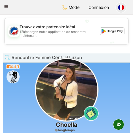
Australia
Chat
Toggle
Mode
Connexion
navigation
💖
Trouvez votre partenaire idéal
Téléchargez notre application de rencontre
💖
maintenant !
💕
💕
Rencontre Femme Central Luzon
0.4/1
1
Choella
longtemps