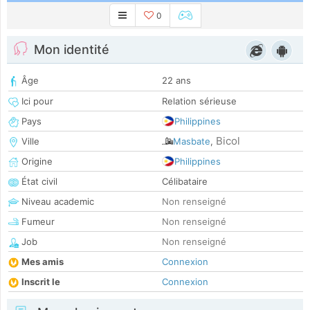
0
Mon identité
Âge
22 ans
Ici pour
Relation sérieuse
Pays
Philippines
Bicol
Ville
Masbate
,
Origine
Philippines
État civil
Célibataire
Niveau academic
Non renseigné
Fumeur
Non renseigné
Job
Non renseigné
Mes amis
Connexion
Inscrit le
Connexion