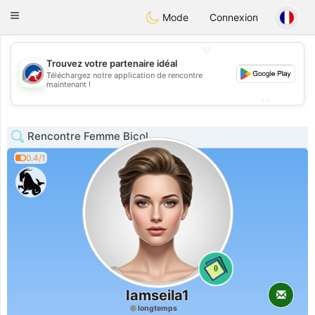
Australia
Chat
Toggle
Mode
Connexion
navigation
💖
Trouvez votre partenaire idéal
Téléchargez notre application de rencontre
💖
maintenant !
💕
💕
Rencontre Femme Bicol
0.4/1
0
Iamseila1
longtemps