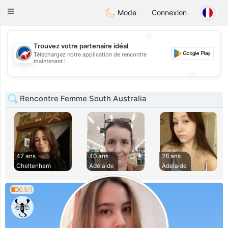
Australia
Chat
Toggle
Mode
Connexion
navigation
💖
Trouvez votre partenaire idéal
Téléchargez notre application de rencontre
💖
maintenant !
💕
💕
Rencontre Femme South Australia
47 ans
40 ans
28 ans
Cheltenham
Adelaide
Adelaide
0.5/1