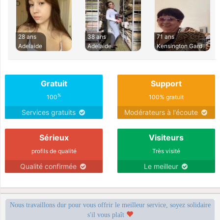
28 ans
38 ans
71 ans
Adelaide
Adelaide
Kensington Gard
Gratuit
Support
%
100
100% gratuit
Services gratuits
Modérateurs à l'écoute
Sérieux
Visiteurs
profils de qualité
Très visité
Qualité confirmée
Le meilleur
Nous travaillons dur pour vous offrir le meilleur service, soyez solidaire
s'il vous plaît