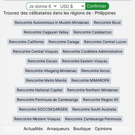
Trouvez des célibataires dans les régions de : Philippines
Rencontre Autonomous in Muslim Mindanao
Rencontre Bicol
Rencontre Cagayan Valley
Rencontre Calabarzon
Rencontre California
Rencontre Caraga
Rencontre Central Luzon
Rencontre Central Visayas
Rencontre Cordillera Administrative
Rencontre Davao
Rencontre Eastern Visayas
Rencontre Hilagang Mindanao
Rencontre Ilocos
Rencontre Metro Manila
Rencontre MIMAROPA
Rencontre National Capital
Rencontre Northern Mindanao
Rencontre Península de Zamboanga
Rencontre Region XII
Rencontre SOCCSKSARGEN
Rencontre South Australia
Rencontre Western Visayas
Rencontre Zamboanga Peninsula
Actualités
|
Arnaqueurs
|
Boutique
|
Opinions