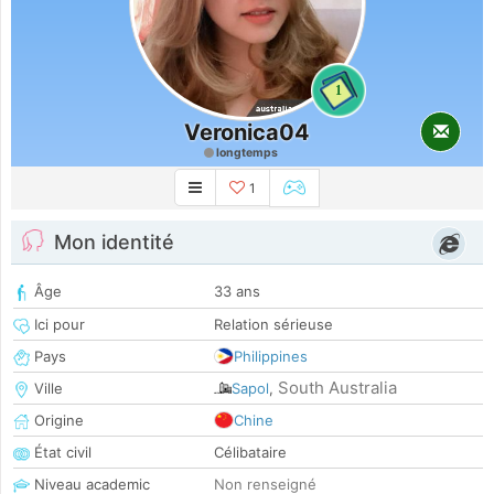
1
Veronica04
longtemps
1
Mon identité
Âge
33 ans
Ici pour
Relation sérieuse
Pays
Philippines
South Australia
Ville
Sapol
,
Origine
Chine
État civil
Célibataire
Niveau academic
Non renseigné