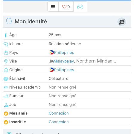
0
Mon identité
Âge
25 ans
Ici pour
Relation sérieuse
Pays
Philippines
Northern Mindan...
Ville
Malaybalay
,
Origine
Philippines
État civil
Célibataire
Niveau academic
Non renseigné
Fumeur
Non renseigné
Job
Non renseigné
Mes amis
Connexion
Inscrit le
Connexion