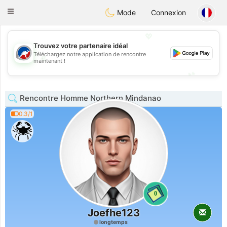
Australia
Chat
Toggle
Mode
Connexion
navigation
💖
Trouvez votre partenaire idéal
Téléchargez notre application de rencontre
💖
maintenant !
💕
💕
Rencontre Homme Northern Mindanao
0.3/1
0
Joefhe123
longtemps