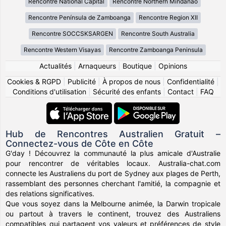
Rencontre National Capital
Rencontre Northern Mindanao
Rencontre Península de Zamboanga
Rencontre Region XII
Rencontre SOCCSKSARGEN
Rencontre South Australia
Rencontre Western Visayas
Rencontre Zamboanga Peninsula
Actualités
|
Arnaqueurs
|
Boutique
|
Opinions
Cookies & RGPD
|
Publicité
|
À propos de nous
|
Confidentialité
|
Conditions d'utilisation
|
Sécurité des enfants
|
Contact
|
FAQ
Hub de Rencontres Australien Gratuit –
Connectez-vous de Côte en Côte
G'day ! Découvrez la communauté la plus amicale d'Australie
pour rencontrer de véritables locaux. Australia-chat.com
connecte les Australiens du port de Sydney aux plages de Perth,
rassemblant des personnes cherchant l'amitié, la compagnie et
des relations significatives.
Que vous soyez dans la Melbourne animée, la Darwin tropicale
ou partout à travers le continent, trouvez des Australiens
compatibles qui partagent vos valeurs et préférences de style