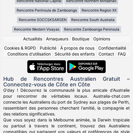
Rencontre National Capital
Rencontre Northern Mindanao
Rencontre Península de Zamboanga
Rencontre Region XII
Rencontre SOCCSKSARGEN
Rencontre South Australia
Rencontre Western Visayas
Rencontre Zamboanga Peninsula
Actualités
|
Arnaqueurs
|
Boutique
|
Opinions
Cookies & RGPD
|
Publicité
|
À propos de nous
|
Confidentialité
|
Conditions d'utilisation
|
Sécurité des enfants
|
Contact
|
FAQ
Hub de Rencontres Australien Gratuit –
Connectez-vous de Côte en Côte
G'day ! Découvrez la communauté la plus amicale d'Australie
pour rencontrer de véritables locaux. Australia-chat.com
connecte les Australiens du port de Sydney aux plages de Perth,
rassemblant des personnes cherchant l'amitié, la compagnie et
des relations significatives.
Que vous soyez dans la Melbourne animée, la Darwin tropicale
ou partout à travers le continent, trouvez des Australiens
compatibles qui partagent vos valeurs et préférences de style