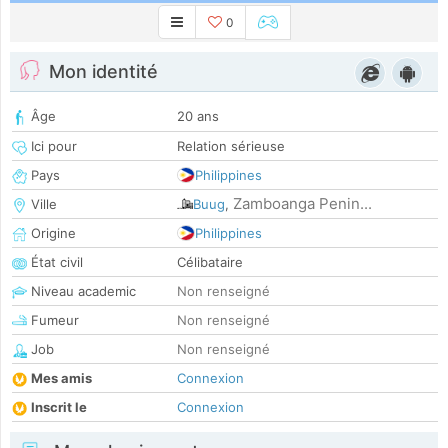
0
Mon identité
Âge
20 ans
Ici pour
Relation sérieuse
Pays
Philippines
Zamboanga Penin...
Ville
Buug
,
Origine
Philippines
État civil
Célibataire
Niveau academic
Non renseigné
Fumeur
Non renseigné
Job
Non renseigné
Mes amis
Connexion
Inscrit le
Connexion