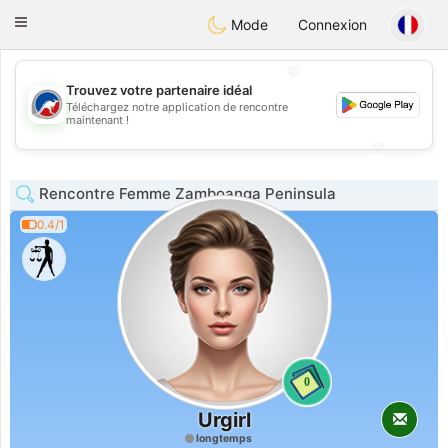
Australia
Chat
Toggle
Mode
Connexion
navigation
💖
Trouvez votre partenaire idéal
Téléchargez notre application de rencontre
💖
maintenant !
💕
💕
Rencontre Femme Zamboanga Peninsula
0.4/1
0
Urgirl
longtemps