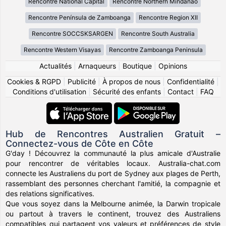
Rencontre National Capital
Rencontre Northern Mindanao
Rencontre Península de Zamboanga
Rencontre Region XII
Rencontre SOCCSKSARGEN
Rencontre South Australia
Rencontre Western Visayas
Rencontre Zamboanga Peninsula
Actualités
|
Arnaqueurs
|
Boutique
|
Opinions
Cookies & RGPD
|
Publicité
|
À propos de nous
|
Confidentialité
|
Conditions d'utilisation
|
Sécurité des enfants
|
Contact
|
FAQ
Hub de Rencontres Australien Gratuit –
Connectez-vous de Côte en Côte
G'day ! Découvrez la communauté la plus amicale d'Australie
pour rencontrer de véritables locaux. Australia-chat.com
connecte les Australiens du port de Sydney aux plages de Perth,
rassemblant des personnes cherchant l'amitié, la compagnie et
des relations significatives.
Que vous soyez dans la Melbourne animée, la Darwin tropicale
ou partout à travers le continent, trouvez des Australiens
compatibles qui partagent vos valeurs et préférences de style