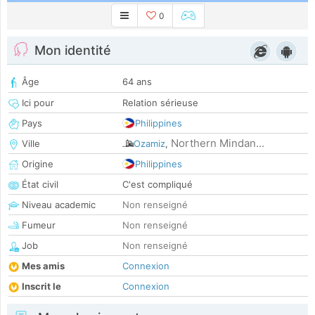
0
Mon identité
Âge
64 ans
Ici pour
Relation sérieuse
Pays
Philippines
Northern Mindan...
Ville
Ozamiz
,
Origine
Philippines
État civil
C'est compliqué
Niveau academic
Non renseigné
Fumeur
Non renseigné
Job
Non renseigné
Mes amis
Connexion
Inscrit le
Connexion