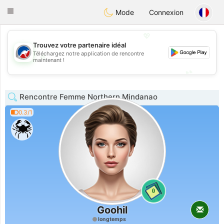
Australia
Chat
Toggle
Mode
Connexion
navigation
💖
Trouvez votre partenaire idéal
Téléchargez notre application de rencontre
💖
maintenant !
💕
💕
Rencontre Femme Northern Mindanao
0.3/1
0
Goohil
longtemps