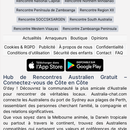
Rencontre National Capital
Rencontre Northern Mindanao
Rencontre Península de Zamboanga
Rencontre Region XII
Rencontre SOCCSKSARGEN
Rencontre South Australia
Rencontre Western Visayas
Rencontre Zamboanga Peninsula
Actualités
|
Arnaqueurs
|
Boutique
|
Opinions
Cookies & RGPD
|
Publicité
|
À propos de nous
|
Confidentialité
|
Conditions d'utilisation
|
Sécurité des enfants
|
Contact
|
FAQ
Hub de Rencontres Australien Gratuit –
Connectez-vous de Côte en Côte
G'day ! Découvrez la communauté la plus amicale d'Australie
pour rencontrer de véritables locaux. Australia-chat.com
connecte les Australiens du port de Sydney aux plages de Perth,
rassemblant des personnes cherchant l'amitié, la compagnie et
des relations significatives.
Que vous soyez dans la Melbourne animée, la Darwin tropicale
ou partout à travers le continent, trouvez des Australiens
compatibles qui partagent vos valeurs et préférences de style