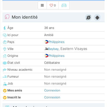
0
Mon identité
Âge
36 ans
Ici pour
Amitié
Pays
Philippines
Eastern Visayas
Ville
Baybay
,
Origine
Philippines
État civil
Célibataire
Niveau academic
Non renseigné
Fumeur
Non renseigné
Job
Non renseigné
Mes amis
Connexion
Inscrit le
Connexion