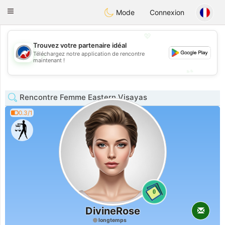
Australia
Chat
Toggle
Mode
Connexion
navigation
💖
Trouvez votre partenaire idéal
Téléchargez notre application de rencontre
💖
maintenant !
💕
💕
Rencontre Femme Eastern Visayas
0.3/1
0
DivineRose
longtemps