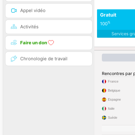
Appel vidéo
Gratuit
%
100
Activités
Services gr
Faire un don
Chronologie de travail
Rencontres par 
France
Belgique
Espagne
Italie
Suède