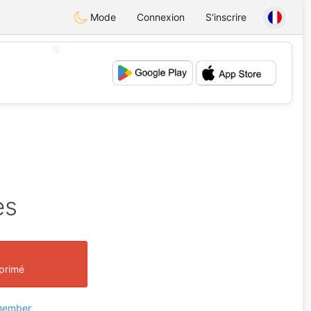
Mode
Connexion
S'inscrire
💖
💕
es
pprimé
 member