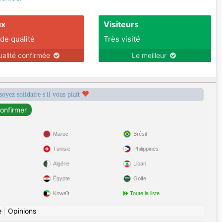
ux
Visiteurs
 de qualité
Très visité
ualité confirmée
Le meilleur
soyez solidaire s'il vous plaît
Maroc
Brésil
Tunisie
Philippines
Algérie
Liban
Égypte
Golfe
Koweït
Toute la liste
e
|
Opinions