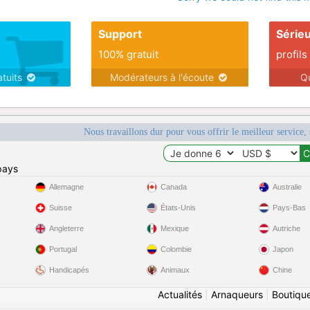
Support
Série
100% gratuit
profils
atuits
Modérateurs à l'écoute
Q
Nous travaillons dur pour vous offrir le meilleur service, 
pays
Allemagne
Canada
Australie
Suisse
États-Unis
Pays-Bas
Angleterre
Mexique
Autriche
Portugal
Colombie
Japon
Handicapés
Animaux
Chine
Actualités
|
Arnaqueurs
|
Boutiqu