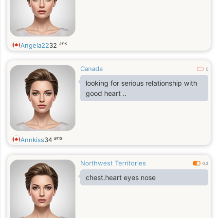
ans
Angela22
32
Canada
0
looking for serious relationship with
good heart ..
ans
Annkiss
34
Northwest Territories
0.3
chest.heart eyes nose