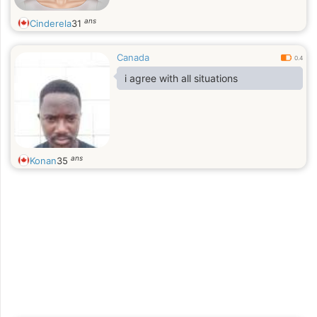
ans
Cinderela
31
Canada
0.4
i agree with all situations
ans
Konan
35