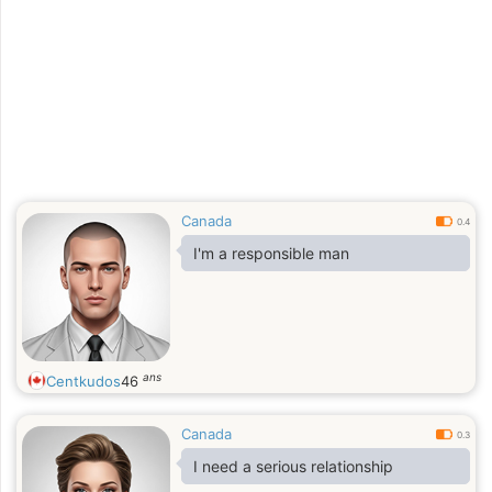
Canada
0.4
I'm a responsible man
ans
Centkudos
46
Canada
0.3
I need a serious relationship