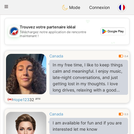
Australia
Chat
Toggle
Mode
Connexion
navigation
💖
Trouvez votre partenaire idéal
💖
Téléchargez notre application de rencontre
maintenant !
💕
💕
Canada
0.4
In my free time, I like to keep things
calm and meaningful. I enjoy music,
late-night conversations, and just
getting lost in my thoughts. I love
long drives, relaxing with a good
movie, and spending quiet moments
ans
Hope123
32
that feel almost poetic. I’m also into
anything creative — exploring new
Canada
ideas, learning new skills, or just
0.3
finding small things that make life
I am available for fun and if you are
feel a bit more magical.
interested let me know