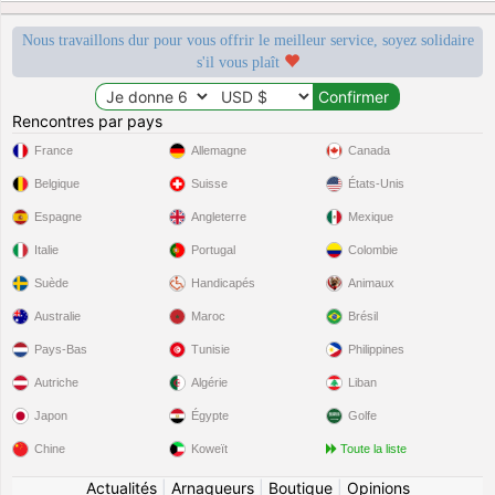
Nous travaillons dur pour vous offrir le meilleur service, soyez solidaire
s'il vous plaît
Rencontres par pays
France
Allemagne
Canada
Belgique
Suisse
États-Unis
Espagne
Angleterre
Mexique
Italie
Portugal
Colombie
Suède
Handicapés
Animaux
Australie
Maroc
Brésil
Pays-Bas
Tunisie
Philippines
Autriche
Algérie
Liban
Japon
Égypte
Golfe
Chine
Koweït
Toute la liste
Actualités
|
Arnaqueurs
|
Boutique
|
Opinions