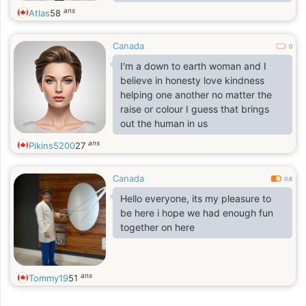
let’s start with a hello and see where
ans
Atlas
58
it takes us
Canada
0
I'm a down to earth woman and I
believe in honesty love kindness
helping one another no matter the
raise or colour I guess that brings
out the human in us
ans
Pikins5200
27
Canada
0.6
Hello everyone, its my pleasure to
be here i hope we had enough fun
together on here
ans
Tommy19
51