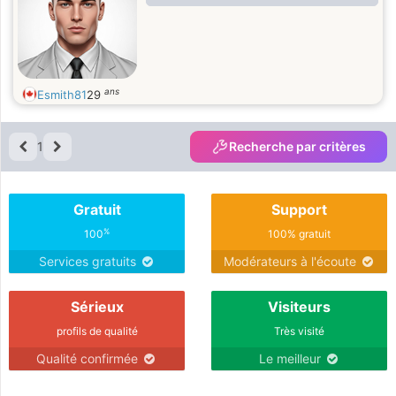
ans
Esmith81
29
1
Recherche par critères
Gratuit
Support
%
100
100% gratuit
Services gratuits
Modérateurs à l'écoute
Sérieux
Visiteurs
profils de qualité
Très visité
Qualité confirmée
Le meilleur