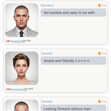
Nunavut
0.4
Am humble and easy to be with
ans
Teddy5
37
Canada
0.3
simple and friendly n n n n n.
ans
Amynicki
27
Canada
0.3
Looking forward serious man