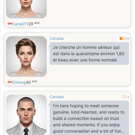
ans
Lacie011
29
Canada
0.3
Je cherche un homme sérieux qui
est dans la quarantaine environ 1,80
et beau avec une forme normale
ans
Chloeg
40
Canada
0
I’m here hoping to meet someone
genuine, kind-hearted, and ready to
build a connection based on trust
and shared moments. If you enjoy
good conversation and a bit of fun,