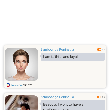
Zamboanga Peninsula
0.4
I am faithful and loyal
ans
Jennifer
36
Zamboanga Peninsula
0.4
Beacous I wont to have a
relationship!☺️☺️