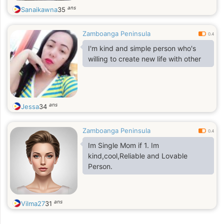
ans
Sanaikawna
35
Zamboanga Peninsula
0.4
I'm kind and simple person who's
willing to create new life with other
ans
Jessa
34
Zamboanga Peninsula
0.4
Im Single Mom if 1. Im
kind,cool,Reliable and Lovable
Person.
ans
Vilma27
31