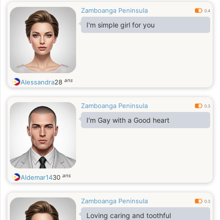
Zamboanga Peninsula
0.4
I'm simple girl for you
ans
Alessandra
28
Zamboanga Peninsula
0.3
I'm Gay with a Good heart
ans
Aldemar14
30
Zamboanga Peninsula
0.3
Loving caring and toothful