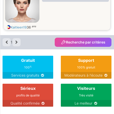
ans
Kaitleen19
36
1
Recherche par critères
Gratuit
Support
%
100
100% gratuit
Services gratuits
Modérateurs à l'écoute
Sérieux
Visiteurs
profils de qualité
Très visité
Qualité confirmée
Le meilleur