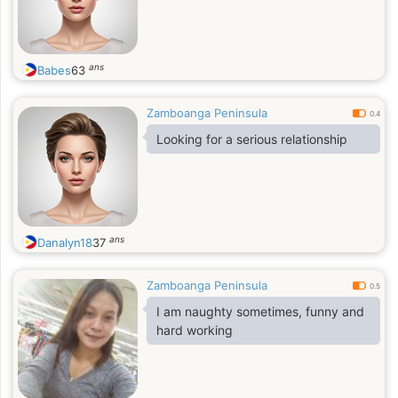
ans
Babes
63
Zamboanga Peninsula
0.4
Looking for a serious relationship
ans
Danalyn18
37
Zamboanga Peninsula
0.5
I am naughty sometimes, funny and
hard working