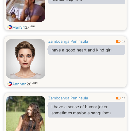
ans
Marl34
37
Zamboanga Peninsula
0.3
have a good heart and kind girl
ans
Annnnn
26
Zamboanga Peninsula
0.3
I have a sense of humor joker
sometimes maybe a sanguine:)