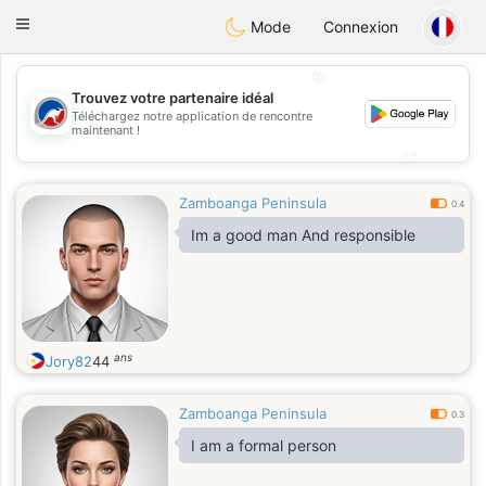
Australia
Chat
Toggle
Mode
Connexion
navigation
💖
Trouvez votre partenaire idéal
💖
Téléchargez notre application de rencontre
maintenant !
💕
💕
Zamboanga Peninsula
0.4
Im a good man And responsible
ans
Jory82
44
Zamboanga Peninsula
0.3
I am a formal person