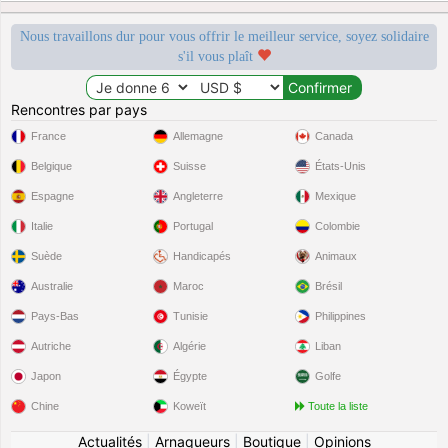
Nous travaillons dur pour vous offrir le meilleur service, soyez solidaire
s'il vous plaît
Rencontres par pays
France
Allemagne
Canada
Belgique
Suisse
États-Unis
Espagne
Angleterre
Mexique
Italie
Portugal
Colombie
Suède
Handicapés
Animaux
Australie
Maroc
Brésil
Pays-Bas
Tunisie
Philippines
Autriche
Algérie
Liban
Japon
Égypte
Golfe
Chine
Koweït
Toute la liste
Actualités
|
Arnaqueurs
|
Boutique
|
Opinions