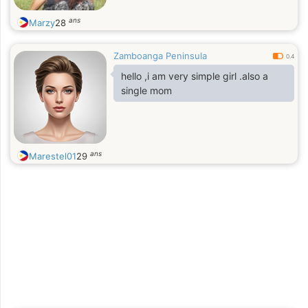
ans
Marzy
28
Zamboanga Peninsula
0.4
hello ,i am very simple girl .also a
single mom
ans
Marestel01
29