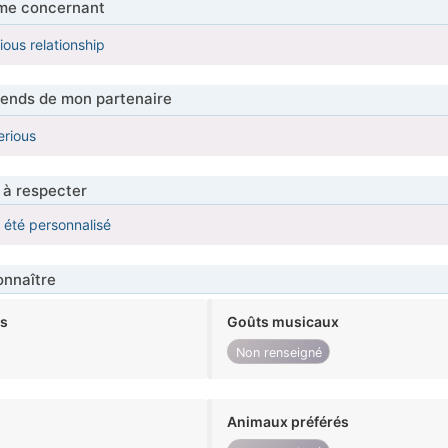
me concernant
ious relationship
tends de mon partenaire
rious
 à respecter
a été personnalisé
nnaître
ts
Goûts musicaux
Non renseigné
Animaux préférés