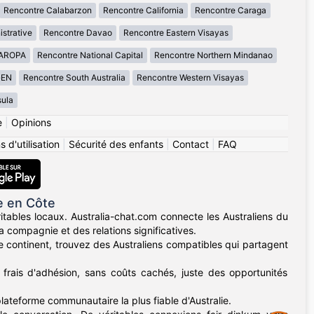
Rencontre Calabarzon
Rencontre California
Rencontre Caraga
istrative
Rencontre Davao
Rencontre Eastern Visayas
MAROPA
Rencontre National Capital
Rencontre Northern Mindanao
GEN
Rencontre South Australia
Rencontre Western Visayas
ula
e
|
Opinions
 d'utilisation
|
Sécurité des enfants
|
Contact
|
FAQ
e en Côte
itables locaux. Australia-chat.com connecte les Australiens du
 compagnie et des relations significatives.
e continent, trouvez des Australiens compatibles qui partagent
 frais d'adhésion, sans coûts cachés, juste des opportunités
plateforme communautaire la plus fiable d'Australie.