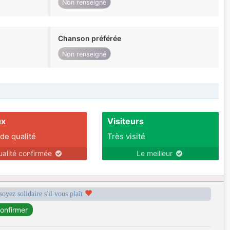
Non renseigné
Chanson préférée
Non renseigné
ux
Visiteurs
 de qualité
Très visité
ualité confirmée
Le meilleur
soyez solidaire s'il vous plaît