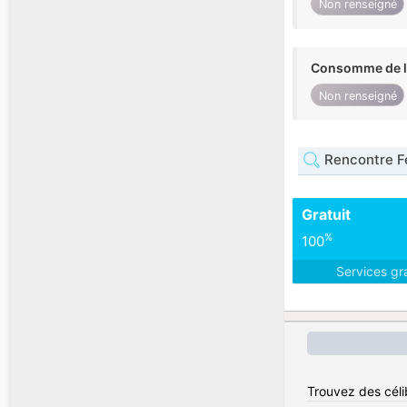
Non renseigné
Consomme de l'
Non renseigné
Rencontre F
Gratuit
%
100
Services gr
Trouvez des célib