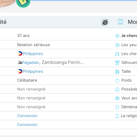
0
ité
Mon
37 ans
Je cher
Relation sérieuse
Les yeu
Philippines
Les che
Zamboanga Penin...
Pagadian
,
Silhoue
Philippines
Taille
Célibataire
Poids
Non renseigné
Possède
Non renseigné
Veut av
Non renseigné
Déména
Connexion
La religi
Connexion