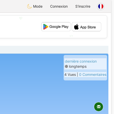
Mode
Connexion
S'inscrire
💖
💕
dernière connexion
longtemps
4 Vues |
0 Commentaires