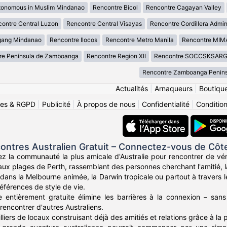
tonomous in Muslim Mindanao
Rencontre Bicol
Rencontre Cagayan Valley
ontre Central Luzon
Rencontre Central Visayas
Rencontre Cordillera Admin
gang Mindanao
Rencontre Ilocos
Rencontre Metro Manila
Rencontre MI
re Península de Zamboanga
Rencontre Region XII
Rencontre SOCCSKSAR
Rencontre Zamboanga Penins
Actualités
|
Arnaqueurs
|
Boutiqu
ies & RGPD
|
Publicité
|
À propos de nous
|
Confidentialité
|
Conditions
ontres Australien Gratuit – Connectez-vous de Côt
z la communauté la plus amicale d'Australie pour rencontrer de vér
ux plages de Perth, rassemblant des personnes cherchant l'amitié, la
ans la Melbourne animée, la Darwin tropicale ou partout à travers l
éférences de style de vie.
 entièrement gratuite élimine les barrières à la connexion – sans
rencontrer d'autres Australiens.
liers de locaux construisant déjà des amitiés et relations grâce à la 