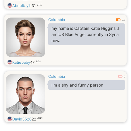
ans
Abdultayib
31
Columbia
0.3
my name is Captain Katie Higgins ,I
am US Blue Angel currently in Syria
now.
ans
Katiebaby
47
Columbia
0
I'm a shy and funny person
ans
David3526
22