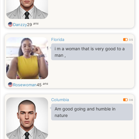
ans
Danzzy
29
Florida
0.5
i m a woman that is very good to a
man ,
ans
Rosewoman
45
Columbia
0.6
Am good going and humble in
nature