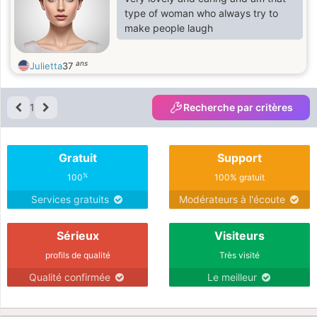
type of woman who always try to
make people laugh
ans
Julietta
37
1
Recherche par critères
Gratuit
Support
%
100
100% gratuit
Services gratuits
Modérateurs à l'écoute
Sérieux
Visiteurs
profils de qualité
Très visité
Qualité confirmée
Le meilleur