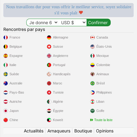
Nous travaillons dur pour vous offrir le meilleur service, soyez solidaire
s'il vous plaît
Rencontres par pays
France
Allemagne
Canada
Belgique
Suisse
États-Unis
Espagne
Angleterre
Mexique
Italie
Portugal
Colombie
Suède
Handicapés
Animaux
Australie
Maroc
Brésil
Pays-Bas
Tunisie
Philippines
Autriche
Algérie
Liban
Japon
Égypte
Golfe
Chine
Koweït
Toute la liste
Actualités
|
Arnaqueurs
|
Boutique
|
Opinions