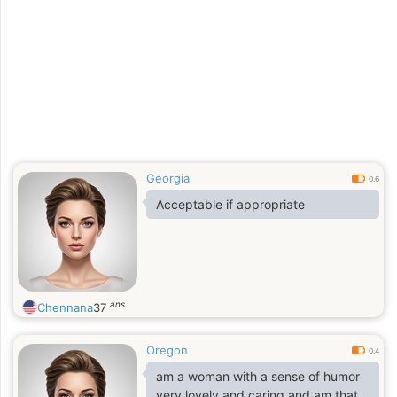
Georgia
0.6
Acceptable if appropriate
ans
Chennana
37
Oregon
0.4
am a woman with a sense of humor
very lovely and caring and am that