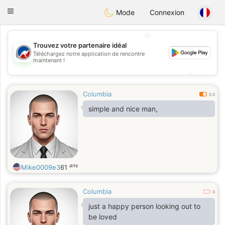
Australia
Chat
Toggle
Mode
Connexion
navigation
💖
Trouvez votre partenaire idéal
Téléchargez notre application de rencontre
💖
maintenant !
💕
💕
Columbia
0.3
simple and nice man,
ans
Mike0009e3
61
Columbia
0
just a happy person looking out to
be loved