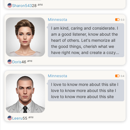
ans
Sharon543
28
Minnesota
0.3
I am kind, caring and considerate. I
am a good listener, know about the
heart of others. Let's memorize all
the good things, cherish what we
have right now, and create a cozy
home together.
ans
Doris
46
Minnesota
0.4
I love to know more about this site I
love to know more about this site I
love to know more about this site
ans
Leeru
55