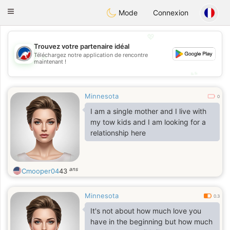
Australia
Chat
Toggle
Mode
Connexion
navigation
💖
Trouvez votre partenaire idéal
💖
Téléchargez notre application de rencontre
maintenant !
💕
💕
Minnesota
0
I am a single mother and I live with
my tow kids and I am looking for a
relationship here
ans
Cmooper04
43
Minnesota
0.3
It's not about how much love you
have in the beginning but how much