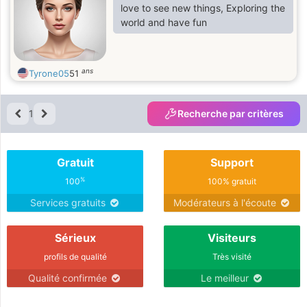
love to see new things, Exploring the
world and have fun
ans
Tyrone05
51
1
Recherche par critères
Gratuit
Support
%
100
100% gratuit
Services gratuits
Modérateurs à l'écoute
Sérieux
Visiteurs
profils de qualité
Très visité
Qualité confirmée
Le meilleur