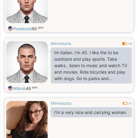
ans
Picelessdi
60
Minnesota
0.6
Im italian. I'm 45. I like the to be
outdoors and play sports. Take
walks , listen to music and watch TV
and movies. Ride bicycles and play
with dogs. Go to parks and
museums. I like to be goofy as well
ans
Willrob
49
Minnesota
0.1
I'm a very nice and carrying woman