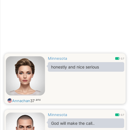
Minnesota
0.7
honestly and nice serious
ans
Annachan
37
Minnesota
0.7
God will make the call..