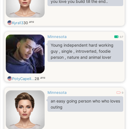
you love you build till the end..
ans
Kyra13
30
Minnesota
0.7
Young independent hard working
guy , single , introverted, foodie
person , nature and animal lover
ans
PotyCapell...
28
Minnesota
0
an easy going person who who loves
outing