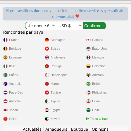
Nous travaillons dur pour vous offrir le meilleur service, soyez solidaire
s'il vous plaît
Rencontres par pays
France
Allemagne
Canada
Belgique
Suisse
États-Unis
Espagne
Angleterre
Mexique
Italie
Portugal
Colombie
Suède
Handicapés
Animaux
Australie
Maroc
Brésil
Pays-Bas
Tunisie
Philippines
Autriche
Algérie
Liban
Japon
Égypte
Golfe
Chine
Koweït
Toute la liste
Actualités
|
Arnaqueurs
|
Boutique
|
Opinions