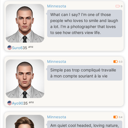
Minnesota
0
What can I say? I'm one of those
people who loves to smile and laugh
a lot. I'm a photographer that loves
to see how others view life.
ans
Suro6
35
Minnesota
0.3
Simple pas trop compliqué travaille
à mon compte souriant à la vie
ans
Ayo90
35
Minnesota
0.4
Am quiet cool headed, loving nature,