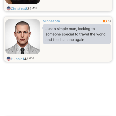
ans
Christina8
34
Minnesota
0.4
Just a simple man, looking to
someone special to travel the world
and feel humane again
ans
Hubbie1
43