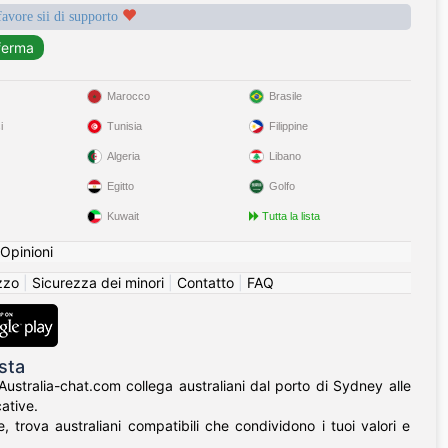
favore sii di supporto
Marocco
Brasile
i
Tunisia
Filippine
Algeria
Libano
Egitto
Golfo
Kuwait
Tutta la lista
Opinioni
izzo
|
Sicurezza dei minori
|
Contatto
|
FAQ
sta
 Australia-chat.com collega australiani dal porto di Sydney alle
ative.
 trova australiani compatibili che condividono i tuoi valori e