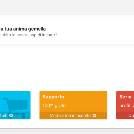
la tua anima gemella
subito la nostra app di incontri!
💖
💕
Supporto
Serio
100% gratis
profili 
tuiti
Moderatori in ascolto
Qu