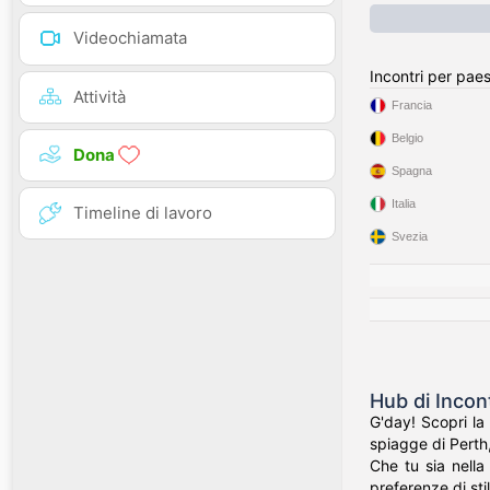
Videochiamata
Incontri per pae
Attività
Francia
Belgio
Dona
Spagna
Italia
Timeline di lavoro
Svezia
Hub di Incon
G'day! Scopri la
spiagge di Perth,
Che tu sia nella
preferenze di stil