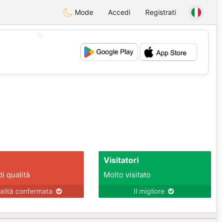
Mode
Accedi
Registrati
💖
💕
Visitatori
di qualità
Molto visitato
alità confermata
Il migliore