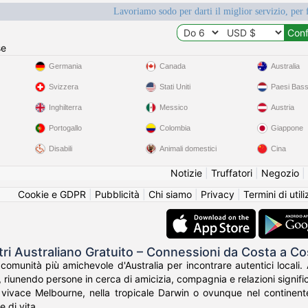
Lavoriamo sodo per darti il miglior servizio, per 
se
Germania
Canada
Australia
Svizzera
Stati Uniti
Paesi Bass
Inghilterra
Messico
Austria
Portogallo
Colombia
Giappone
Disabili
Animali domestici
Cina
Notizie
|
Truffatori
|
Negozio
|
Cookie e GDPR
|
Pubblicità
|
Chi siamo
|
Privacy
|
Termini di util
tri Australiano Gratuito – Connessioni da Costa a Co
 comunità più amichevole d'Australia per incontrare autentici locali.
 riunendo persone in cerca di amicizia, compagnia e relazioni signific
 vivace Melbourne, nella tropicale Darwin o ovunque nel continente,
e di vita.