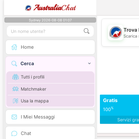
Australia
Chat
Sydney 2026-08-08 01:07
Trova 
Scarica 
Home
Cerca
Tutti i profili
Matchmaker
Gratis
Usa la mappa
%
100
I Miei Messaggi
Servizi gra
Chat