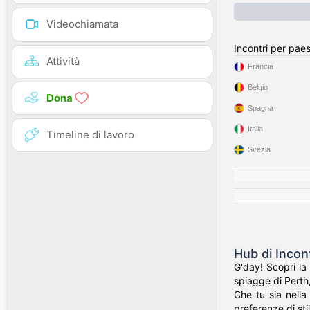
Videochiamata
Incontri per pae
Attività
Francia
Belgio
Dona
Spagna
Italia
Timeline di lavoro
Svezia
Hub di Incon
G'day! Scopri la
spiagge di Perth,
Che tu sia nella
preferenze di stil