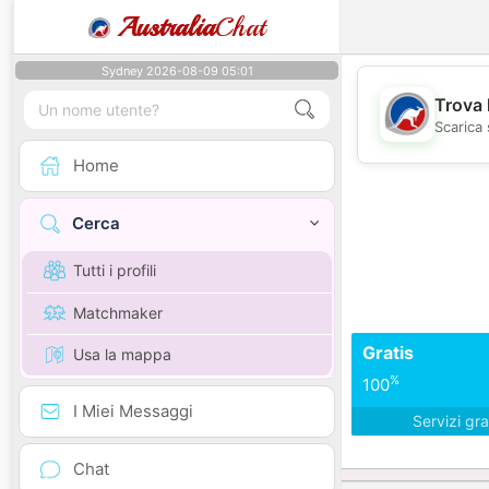
Australia
Chat
Sydney 2026-08-09 05:01
Trova 
Scarica 
Home
Cerca
Tutti i profili
Matchmaker
Gratis
Usa la mappa
%
100
I Miei Messaggi
Servizi gra
Chat