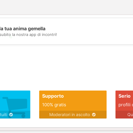
la tua anima gemella
subito la nostra app di incontri!
💖
💕
Supporto
Serio
100% gratis
profili 
tuiti
Moderatori in ascolto
Qu