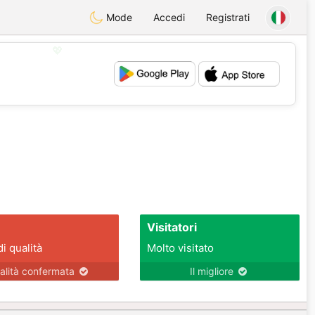
Mode
Accedi
Registrati
💖
💕
Visitatori
di qualità
Molto visitato
alità confermata
Il migliore