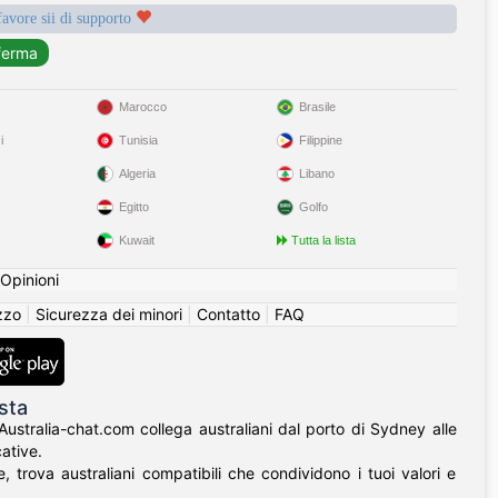
favore sii di supporto
Marocco
Brasile
i
Tunisia
Filippine
Algeria
Libano
Egitto
Golfo
Kuwait
Tutta la lista
Opinioni
izzo
|
Sicurezza dei minori
|
Contatto
|
FAQ
sta
 Australia-chat.com collega australiani dal porto di Sydney alle
ative.
 trova australiani compatibili che condividono i tuoi valori e