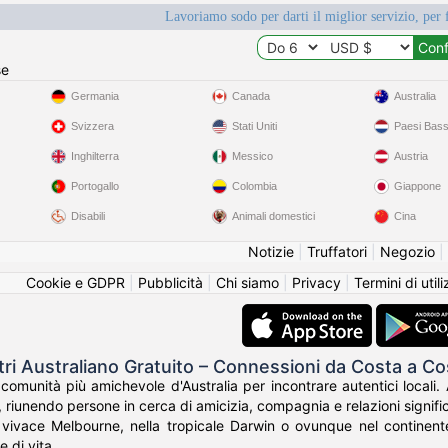
Lavoriamo sodo per darti il miglior servizio, per 
se
Germania
Canada
Australia
Svizzera
Stati Uniti
Paesi Bass
Inghilterra
Messico
Austria
Portogallo
Colombia
Giappone
Disabili
Animali domestici
Cina
Notizie
|
Truffatori
|
Negozio
|
Cookie e GDPR
|
Pubblicità
|
Chi siamo
|
Privacy
|
Termini di util
tri Australiano Gratuito – Connessioni da Costa a Co
 comunità più amichevole d'Australia per incontrare autentici locali.
 riunendo persone in cerca di amicizia, compagnia e relazioni signific
 vivace Melbourne, nella tropicale Darwin o ovunque nel continente,
e di vita.