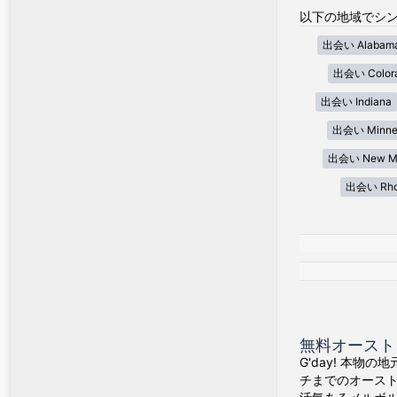
以下の地域でシン
出会い Alabam
出会い Color
出会い Indiana
出会い Minne
出会い New Me
出会い Rhod
無料オースト
G'day! 本物
チまでのオース