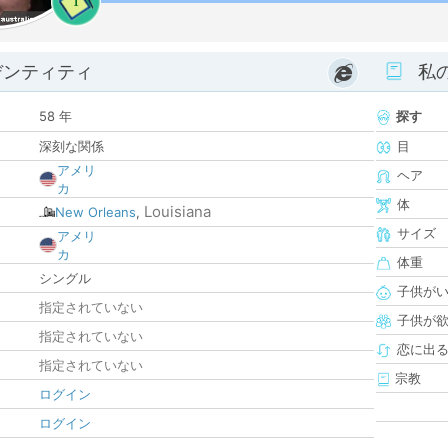
1
デンティティ
私
58 年
探す
深刻な関係
目
アメリ
ヘア
カ
体
Louisiana
New Orleans
,
サイズ
アメリ
カ
体重
シングル
子供が
指定されていない
子供が
指定されていない
恋に出
指定されていない
宗教
ログイン
ログイン