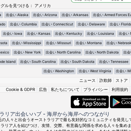
グルを見つける： アメリカ
a
出会い Alaska
出会い Arizona
出会い Arkansas
出会い Armed Forces E
ado
出会い Columbia
出会い Connecticut
出会い Delaware
出会い Florid
出会い Iowa
出会い Kansas
出会い Kentucky
出会い Louisiana
出会い M
sota
出会い Mississippi
出会い Missouri
出会い Montana
出会い Nebras
xico
出会い New York
出会い North Carolina
出会い North Dakota
出会い
e Island
出会い South Carolina
出会い South Dakota
出会い Tennessee
出会い Washington
出会い West Virginia
出会い Wis
ニュース
|
詐欺師
|
ストア
Cookie & GDPR
|
広告
|
私たちについて
|
プライバシー
|
利用規約
ラリア出会いハブ - 海岸から海岸へのつながり
の地元の人々と出会うオーストラリアで最も友好的なコミュニティを発見してくださ
トラリア人を結びつけ、友情、交際、有意義な関係を求める人々を集め