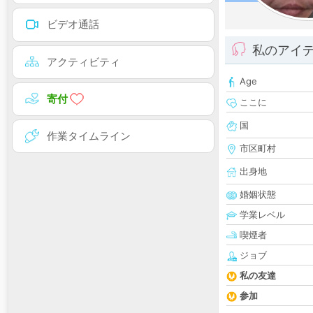
ビデオ通話
私のアイ
アクティビティ
Age
寄付
ここに
国
作業タイムライン
市区町村
出身地
婚姻状態
学業レベル
喫煙者
ジョブ
私の友達
参加