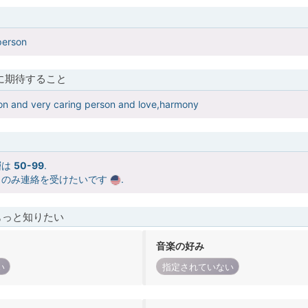
 person
に期待すること
son and very caring person and love,harmony
層は
50-99
.
らのみ連絡を受けたいです
.
もっと知りたい
音楽の好み
い
指定されていない