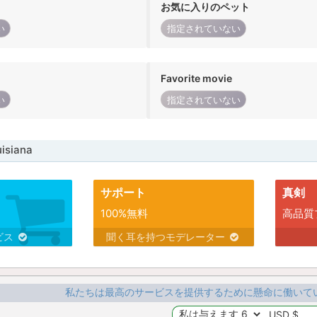
お気に入りのペット
い
指定されていない
Favorite movie
い
指定されていない
siana
サポート
真剣
100%無料
高品質
ビス
聞く耳を持つモデレーター
私たちは最高のサービスを提供するために懸命に働いて