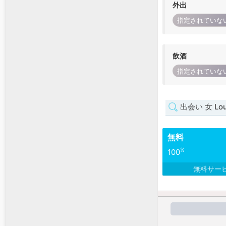
外出
指定されていな
飲酒
指定されていな
出会い 女 Loui
無料
%
100
無料サー