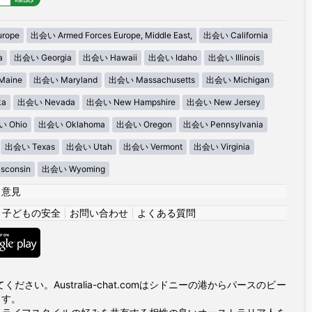
urope
出会い Armed Forces Europe, Middle East,
出会い California
a
出会い Georgia
出会い Hawaii
出会い Idaho
出会い Illinois
aine
出会い Maryland
出会い Massachusetts
出会い Michigan
ka
出会い Nevada
出会い New Hampshire
出会い New Jersey
 Ohio
出会い Oklahoma
出会い Oregon
出会い Pennsylvania
出会い Texas
出会い Utah
出会い Vermont
出会い Virginia
consin
出会い Wyoming
|
意見
|
子どもの安全
|
お問い合わせ
|
よくある質問
い。Australia-chat.comはシドニーの港からパースのビー
ます。