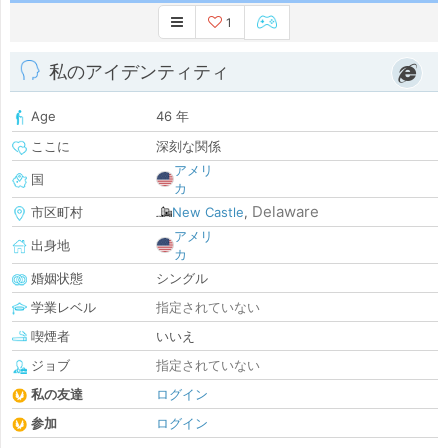
1
私のアイデンティティ
Age
46 年
ここに
深刻な関係
アメリ
国
カ
Delaware
市区町村
New Castle
,
アメリ
出身地
カ
婚姻状態
シングル
学業レベル
指定されていない
喫煙者
いいえ
ジョブ
指定されていない
私の友達
ログイン
参加
ログイン