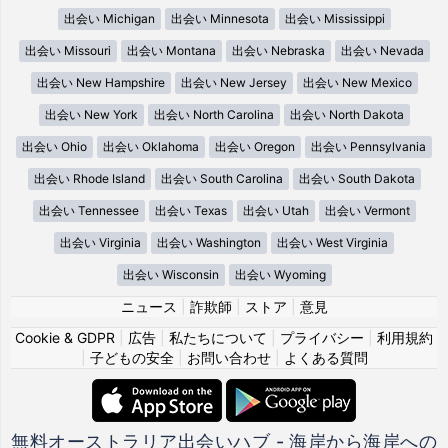
出会い Michigan
出会い Minnesota
出会い Mississippi
出会い Missouri
出会い Montana
出会い Nebraska
出会い Nevada
出会い New Hampshire
出会い New Jersey
出会い New Mexico
出会い New York
出会い North Carolina
出会い North Dakota
出会い Ohio
出会い Oklahoma
出会い Oregon
出会い Pennsylvania
出会い Rhode Island
出会い South Carolina
出会い South Dakota
出会い Tennessee
出会い Texas
出会い Utah
出会い Vermont
出会い Virginia
出会い Washington
出会い West Virginia
出会い Wisconsin
出会い Wyoming
ニュース
|
詐欺師
|
ストア
|
意見
Cookie & GDPR
|
広告
|
私たちについて
|
プライバシー
|
利用規約
|
子どもの安全
|
お問い合わせ
|
よくある質問
無料オーストラリア出会いハブ - 海岸から海岸への