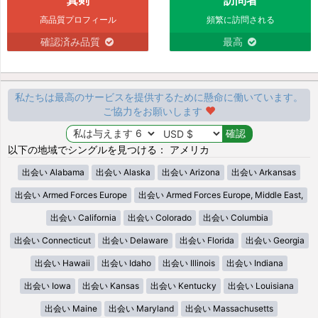
高品質プロフィール
頻繁に訪問される
確認済み品質
最高
私たちは最高のサービスを提供するために懸命に働いています。
ご協力をお願いします
以下の地域でシングルを見つける： アメリカ
出会い Alabama
出会い Alaska
出会い Arizona
出会い Arkansas
出会い Armed Forces Europe
出会い Armed Forces Europe, Middle East,
出会い California
出会い Colorado
出会い Columbia
出会い Connecticut
出会い Delaware
出会い Florida
出会い Georgia
出会い Hawaii
出会い Idaho
出会い Illinois
出会い Indiana
出会い Iowa
出会い Kansas
出会い Kentucky
出会い Louisiana
出会い Maine
出会い Maryland
出会い Massachusetts