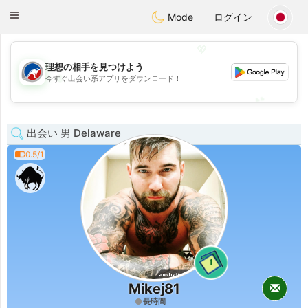
Australia
Chat
Toggle
Mode
ログイン
navigation
💖
理想の相手を見つけよう
💖
今すぐ出会い系アプリをダウンロード！
💕
💕
出会い 男 Delaware
0.5/1
1
Mikej81
長時間