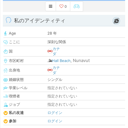
0
私のアイデンティティ
Age
28 年
ここに
深刻な関係
カナ
国
ダ
Nunavut
市区町村
Hall Beach
,
カナ
出身地
ダ
婚姻状態
シングル
学業レベル
指定されていない
喫煙者
指定されていない
ジョブ
指定されていない
私の友達
ログイン
参加
ログイン