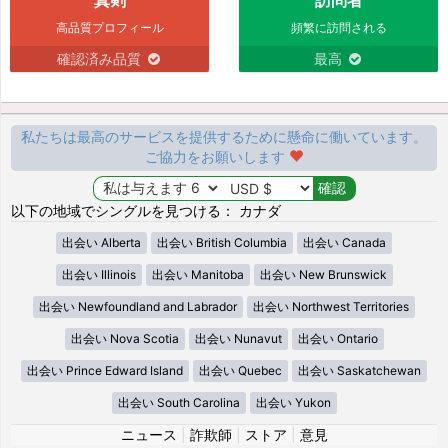
高品質プロフィール
頻繁に訪問される
確認済み品質
最高
私たちは最高のサービスを提供するために懸命に働いています。
ご協力をお願いします
以下の地域でシングルを見つける： カナダ
出会い Alberta
出会い British Columbia
出会い Canada
出会い Illinois
出会い Manitoba
出会い New Brunswick
出会い Newfoundland and Labrador
出会い Northwest Territories
出会い Nova Scotia
出会い Nunavut
出会い Ontario
出会い Prince Edward Island
出会い Quebec
出会い Saskatchewan
出会い South Carolina
出会い Yukon
ニュース
|
詐欺師
|
ストア
|
意見