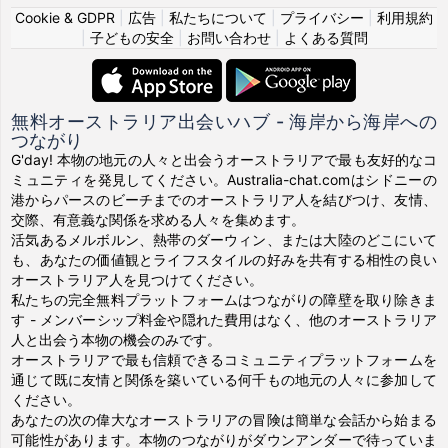
Cookie & GDPR
|
広告
|
私たちについて
|
プライバシー
|
利用規約
|
子どもの安全
|
お問い合わせ
|
よくある質問
無料オーストラリア出会いハブ - 海岸から海岸への
つながり
G'day! 本物の地元の人々と出会うオーストラリアで最も友好的なコ
ミュニティを発見してください。Australia-chat.comはシドニーの
港からパースのビーチまでのオーストラリア人を結びつけ、友情、
交際、有意義な関係を求める人々を集めます。
活気あるメルボルン、熱帯のダーウィン、または大陸のどこにいて
も、あなたの価値観とライフスタイルの好みを共有する相性の良い
オーストラリア人を見つけてください。
私たちの完全無料プラットフォームはつながりの障壁を取り除きま
す - メンバーシップ料金や隠れた費用はなく、他のオーストラリア
人と出会う本物の機会のみです。
オーストラリアで最も信頼できるコミュニティプラットフォームを
通じて既に友情と関係を築いている何千もの地元の人々に参加して
ください。
あなたの次の偉大なオーストラリアの冒険は簡単な会話から始まる
可能性があります。本物のつながりがダウンアンダーで待っていま