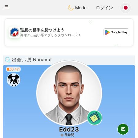
Australia
Chat
Toggle
Mode
ログイン
navigation
💖
理想の相手を見つけよう
💖
今すぐ出会い系アプリをダウンロード！
💕
💕
出会い 男 Nunavut
0.4/1
0
Edd23
長時間