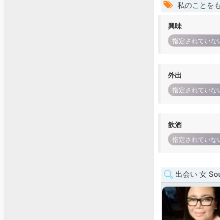
私のことを
興味
指定されていな
外出
指定されていな
飲酒
指定されていな
出会い 女 Sout