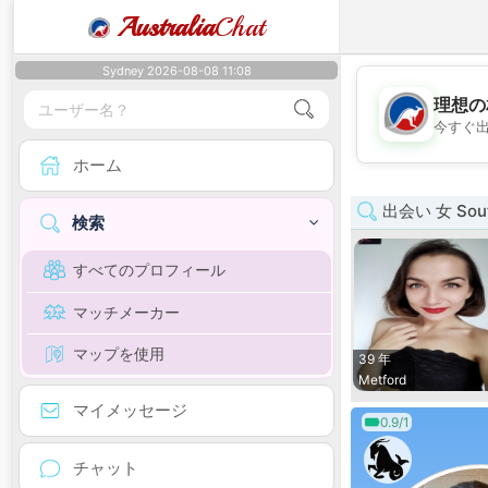
Australia
Chat
Sydney 2026-08-08 11:08
理想の
今すぐ
ホーム
出会い 女 South
検索
すべてのプロフィール
マッチメーカー
マップを使用
39 年
Metford
マイメッセージ
0.9/1
チャット