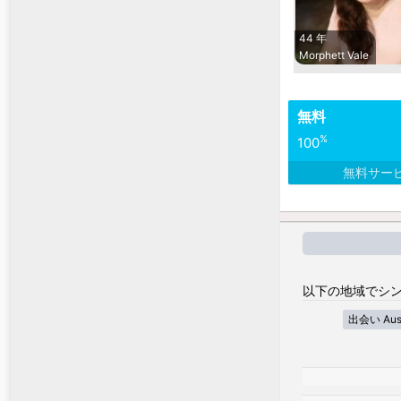
44 年
Morphett Vale
無料
%
100
無料サー
以下の地域でシン
出会い Austra