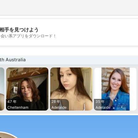
相手を見つけよう
💖
出会い系アプリをダウンロード！
💕
 Australia
47 年
28 年
35 年
Cheltenham
Adelaide
Adelaide