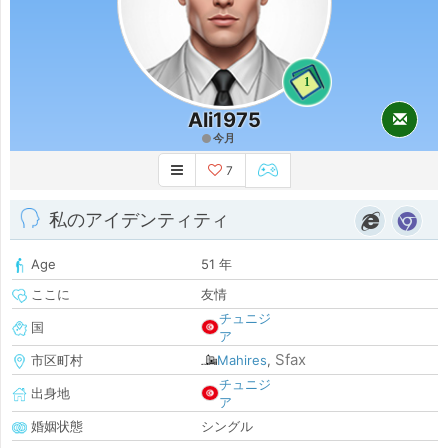
1
Ali1975
今月
7
私のアイデンティティ
Age
51 年
ここに
友情
チュニジ
国
ア
Sfax
市区町村
Mahires
,
チュニジ
出身地
ア
婚姻状態
シングル