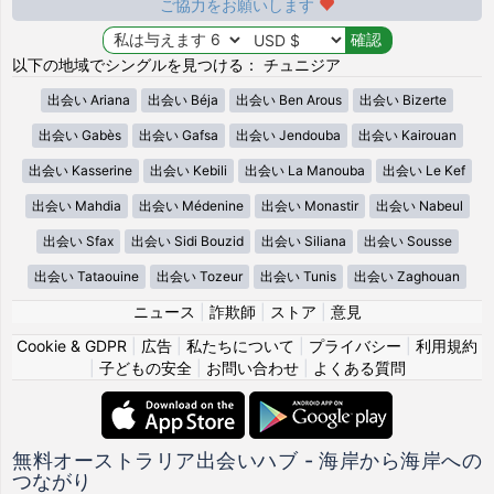
ご協力をお願いします
以下の地域でシングルを見つける： チュニジア
出会い Ariana
出会い Béja
出会い Ben Arous
出会い Bizerte
出会い Gabès
出会い Gafsa
出会い Jendouba
出会い Kairouan
出会い Kasserine
出会い Kebili
出会い La Manouba
出会い Le Kef
出会い Mahdia
出会い Médenine
出会い Monastir
出会い Nabeul
出会い Sfax
出会い Sidi Bouzid
出会い Siliana
出会い Sousse
出会い Tataouine
出会い Tozeur
出会い Tunis
出会い Zaghouan
ニュース
|
詐欺師
|
ストア
|
意見
Cookie & GDPR
|
広告
|
私たちについて
|
プライバシー
|
利用規約
|
子どもの安全
|
お問い合わせ
|
よくある質問
無料オーストラリア出会いハブ - 海岸から海岸への
つながり