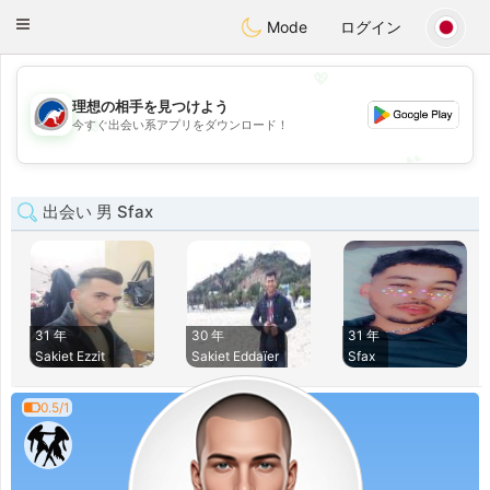
Australia
Chat
Toggle
Mode
ログイン
navigation
💖
理想の相手を見つけよう
💖
今すぐ出会い系アプリをダウンロード！
💕
💕
出会い 男 Sfax
31 年
30 年
31 年
Sakiet Ezzit
Sakiet Eddaïer
Sfax
0.5/1