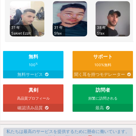
31 年
31 年
38 年
Sakiet Ezzit
Sfax
Sfax
無料
サポート
%
100
100%無料
無料サービス
聞く耳を持つモデレーター
真剣
訪問者
高品質プロフィール
頻繁に訪問される
確認済み品質
最高
私たちは最高のサービスを提供するために懸命に働いています。