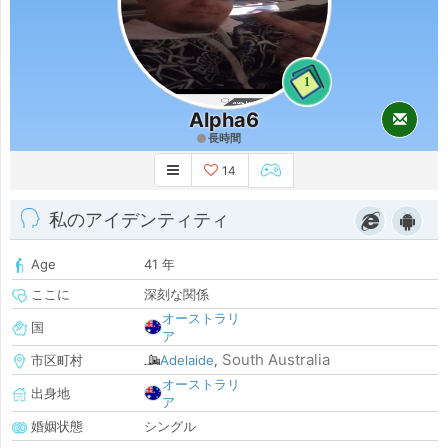
1
Alpha6
長時間
14
私のアイデンティティ
Age
41 年
ここに
深刻な関係
オーストラリ
国
ア
South Australia
市区町村
Adelaide
,
オーストラリ
出身地
ア
婚姻状態
シングル