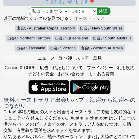
ご協力をお願いします
以下の地域でシングルを見つける： オーストラリア
出会い Australian Capital Territory
出会い New South Wales
出会い Northern Territory
出会い Queensland
出会い South Australia
出会い Tasmania
出会い Victoria
出会い Western Australia
ニュース
|
詐欺師
|
ストア
|
意見
Cookie & GDPR
|
広告
|
私たちについて
|
プライバシー
|
利用規約
|
子どもの安全
|
お問い合わせ
|
よくある質問
無料オーストラリア出会いハブ - 海岸から海岸への
つながり
G'day! 本物の地元の人々と出会うオーストラリアで最も友好的なコ
ミュニティを発見してください。Australia-chat.comはシドニーの
港からパースのビーチまでのオーストラリア人を結びつけ、友情、
交際、有意義な関係を求める人々を集めます。
活気あるメルボルン、熱帯のダーウィン、または大陸のどこにいて