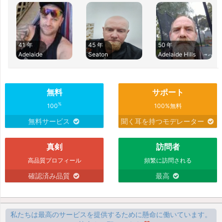
41 年
45 年
50 年
Adelaide
Seaton
Adelaide Hills
無料
サポート
%
100
100%無料
無料サービス
聞く耳を持つモデレーター
真剣
訪問者
高品質プロフィール
頻繁に訪問される
確認済み品質
最高
私たちは最高のサービスを提供するために懸命に働いています。