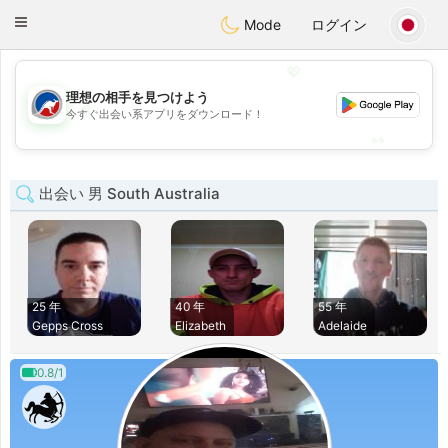
Australia
Chat
Toggle
Mode
ログイン
navigation
💖
理想の相手を見つけよう
💖
今すぐ出会い系アプリをダウンロード！
💕
💕
出会い 男 South Australia
25 年
40 年
55 年
Gepps Cross
Elizabeth
Adelaide
0.8/1