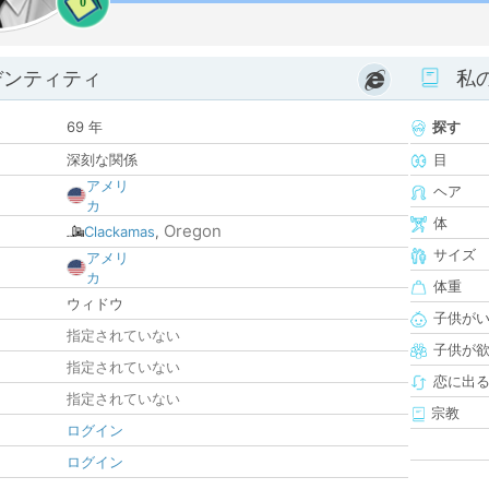
0
デンティティ
私
69 年
探す
深刻な関係
目
アメリ
ヘア
カ
体
Oregon
Clackamas
,
サイズ
アメリ
カ
体重
ウィドウ
子供が
指定されていない
子供が
指定されていない
恋に出
指定されていない
宗教
ログイン
ログイン