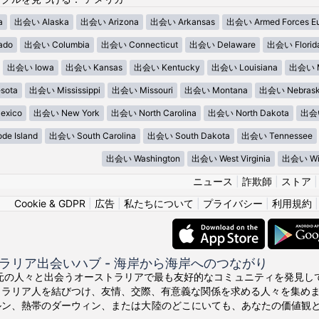
a
出会い Alaska
出会い Arizona
出会い Arkansas
出会い Armed Forces E
ado
出会い Columbia
出会い Connecticut
出会い Delaware
出会い Florid
出会い Iowa
出会い Kansas
出会い Kentucky
出会い Louisiana
出会い M
sota
出会い Mississippi
出会い Missouri
出会い Montana
出会い Nebras
xico
出会い New York
出会い North Carolina
出会い North Dakota
出会い
e Island
出会い South Carolina
出会い South Dakota
出会い Tennessee
出会い Washington
出会い West Virginia
出会い Wis
ニュース
|
詐欺師
|
ストア
Cookie & GDPR
|
広告
|
私たちについて
|
プライバシー
|
利用規約
ラリア出会いハブ - 海岸から海岸へのつながり
の地元の人々と出会うオーストラリアで最も友好的なコミュニティを発見してくださ
トラリア人を結びつけ、友情、交際、有意義な関係を求める人々を集め
ルン、熱帯のダーウィン、または大陸のどこにいても、あなたの価値観