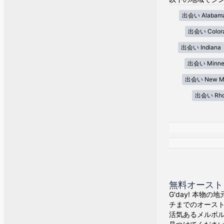
出会い Alabam
出会い Color
出会い Indiana
出会い Minne
出会い New Me
出会い Rhod
無料オースト
G'day! 本物
チまでのオース
活気あるメルボ