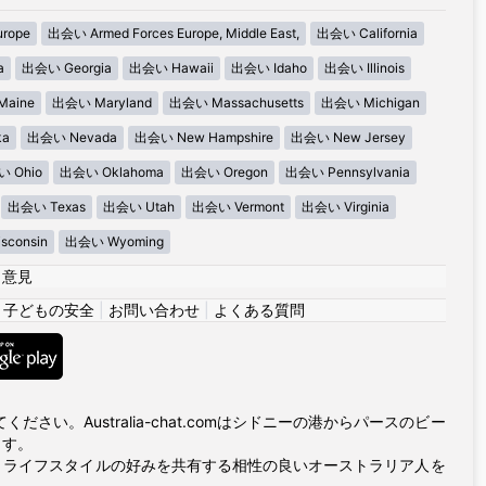
urope
出会い Armed Forces Europe, Middle East,
出会い California
a
出会い Georgia
出会い Hawaii
出会い Idaho
出会い Illinois
aine
出会い Maryland
出会い Massachusetts
出会い Michigan
ka
出会い Nevada
出会い New Hampshire
出会い New Jersey
 Ohio
出会い Oklahoma
出会い Oregon
出会い Pennsylvania
出会い Texas
出会い Utah
出会い Vermont
出会い Virginia
consin
出会い Wyoming
|
意見
|
子どもの安全
|
お問い合わせ
|
よくある質問
い。Australia-chat.comはシドニーの港からパースのビー
ます。
とライフスタイルの好みを共有する相性の良いオーストラリア人を