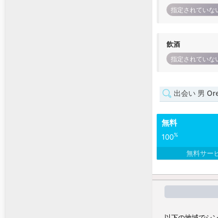
指定されていな
飲酒
指定されていな
出会い 男 Ore
無料
%
100
無料サー
以下の地域でシン