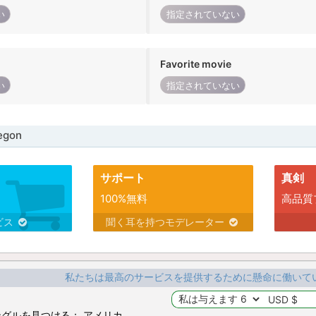
い
指定されていない
Favorite movie
い
指定されていない
gon
サポート
真剣
100%無料
高品質
ビス
聞く耳を持つモデレーター
私たちは最高のサービスを提供するために懸命に働いて
グルを見つける： アメリカ