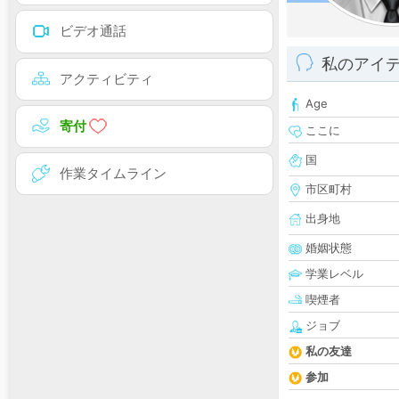
ビデオ通話
私のアイ
アクティビティ
Age
寄付
ここに
国
作業タイムライン
市区町村
出身地
婚姻状態
学業レベル
喫煙者
ジョブ
私の友達
参加