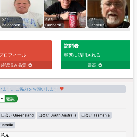
57 年
49 年
70 年
Belconnen
Canberra
Canberra
訪問者
プロフィール
頻繁に訪問される
確認済み品質
最高
います。ご協力をお願いします
出会い Queensland
出会い South Australia
出会い Tasmania
stralia
|
意見