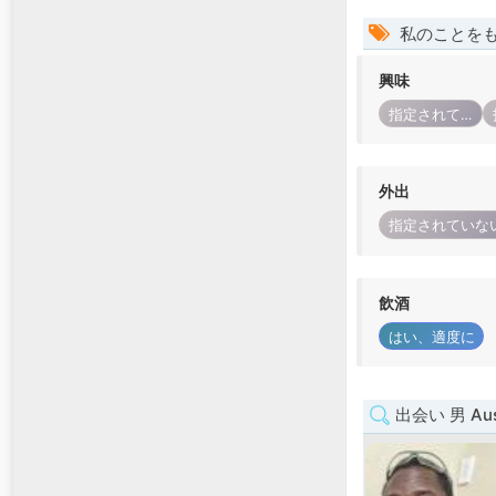
私のことを
興味
指定されていない
外出
指定されていな
飲酒
はい、適度に
出会い 男 Austr