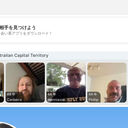
相手を見つけよう
💖
出会い系アプリをダウンロード！
💕
lian Capital Territory
48 年
64 年
46 年
Canberra
Wanniassa
Phillip