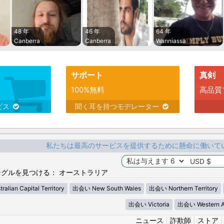
48 年
46 年
64 年
Canberra
Canberra
Wanniassa
サポート
真剣
100%無料
高品質
ビス
聞く耳を持つモデレーター
私たちは最高のサービスを提供するために懸命に働いて
グルを見つける： オーストラリア
lian Capital Territory
出会い New South Wales
出会い Northern Territory
出会い Victoria
出会い Western Au
ニュース
|
詐欺師
|
ストア