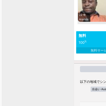
22 年
Aranda
無料
%
100
無料サー
以下の地域でシン
出会い Austra