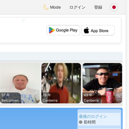
Mode
ログイン
登録
💖
💕
57 年
26 年
49 年
Belconnen
Canberra
Canberra
最後のログイン
長時間