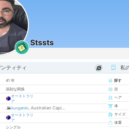
Stssts
1
デンティティ
私
41 年
探す
深刻な関係
目
オーストラリ
ヘア
ア
体
Australian Capi...
Gungahlin
,
サイズ
オーストラリ
ア
体重
シングル