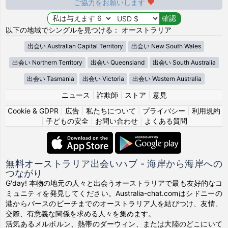
ご協力をお願いします
以下の地域でシングルを見つける： オーストラリア
出会い Australian Capital Territory
出会い New South Wales
出会い Northern Territory
出会い Queensland
出会い South Australia
出会い Tasmania
出会い Victoria
出会い Western Australia
ニュース
|
詐欺師
|
ストア
|
意見
Cookie & GDPR
|
広告
|
私たちについて
|
プライバシー
|
利用規約
|
子どもの安全
|
お問い合わせ
|
よくある質問
無料オーストラリア出会いハブ - 海岸から海岸への
つながり
G'day! 本物の地元の人々と出会うオーストラリアで最も友好的なコ
ミュニティを発見してください。Australia-chat.comはシドニーの
港からパースのビーチまでのオーストラリア人を結びつけ、友情、
交際、有意義な関係を求める人々を集めます。
活気あるメルボルン、熱帯のダーウィン、または大陸のどこにいて