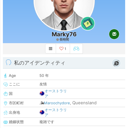
0
Marky76
長時間
1
私のアイデンティティ
Age
50 年
ここに
友情
オーストラリ
国
ア
Queensland
市区町村
Maroochydore
,
オーストラリ
出身地
ア
婚姻状態
複雑です