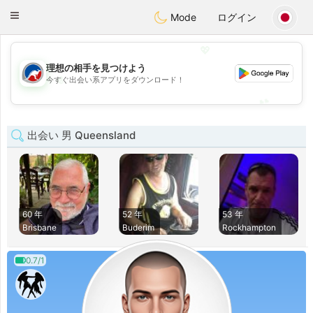
Australia
Chat
Toggle
Mode
ログイン
navigation
💖
理想の相手を見つけよう
💖
今すぐ出会い系アプリをダウンロード！
💕
💕
出会い 男 Queensland
60 年
52 年
53 年
Brisbane
Buderim
Rockhampton
0.7/1