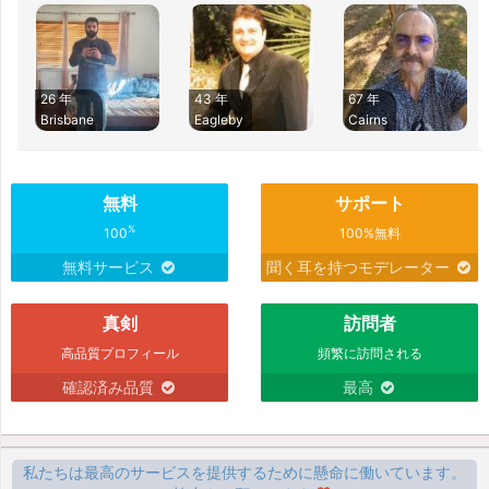
26 年
43 年
67 年
Brisbane
Eagleby
Cairns
無料
サポート
%
100
100%無料
無料サービス
聞く耳を持つモデレーター
真剣
訪問者
高品質プロフィール
頻繁に訪問される
確認済み品質
最高
私たちは最高のサービスを提供するために懸命に働いています。