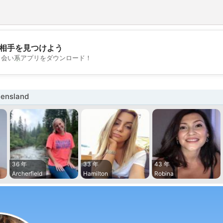
相手を見つけよう
💖
出会い系アプリをダウンロード！
💕
nsland
36 年
33 年
43 年
Archerfield
Hamilton
Robina