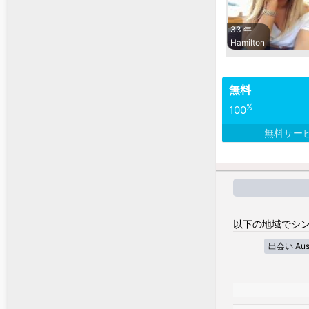
33 年
Hamilton
無料
%
100
無料サー
以下の地域でシン
出会い Austra