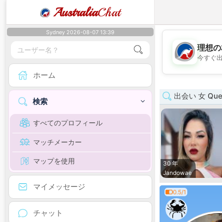
Australia
Chat
Sydney 2026-08-07 13:39
理想の
今すぐ
ホーム
出会い 女 Quee
検索
すべてのプロフィール
マッチメーカー
マップを使用
30 年
Jandowae
マイメッセージ
0.5/1
チャット