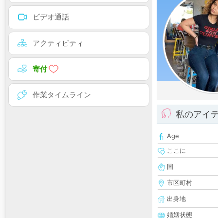
ビデオ通話
アクティビティ
寄付
作業タイムライン
私のアイ
Age
ここに
国
市区町村
出身地
婚姻状態