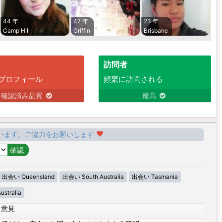
44 年
47 年
23 年
Camp Hill
Griffin
Brisbane
訪問者
プロフィール
頻繁に訪問される
確認済み品質
最高
います。ご協力をお願いします
出会い Queensland
出会い South Australia
出会い Tasmania
stralia
|
意見