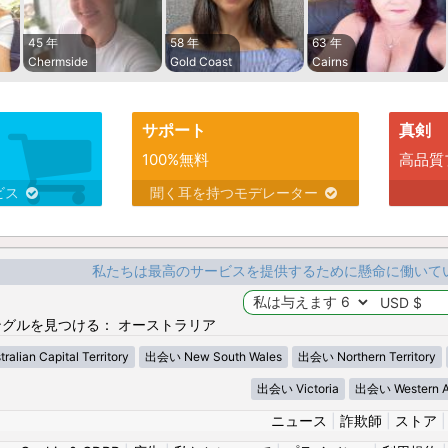
45 年
58 年
63 年
Chermside
Gold Coast
Cairns
サポート
真剣
100%無料
高品質
ビス
聞く耳を持つモデレーター
私たちは最高のサービスを提供するために懸命に働いて
グルを見つける： オーストラリア
lian Capital Territory
出会い New South Wales
出会い Northern Territory
出会い Victoria
出会い Western Au
ニュース
|
詐欺師
|
ストア