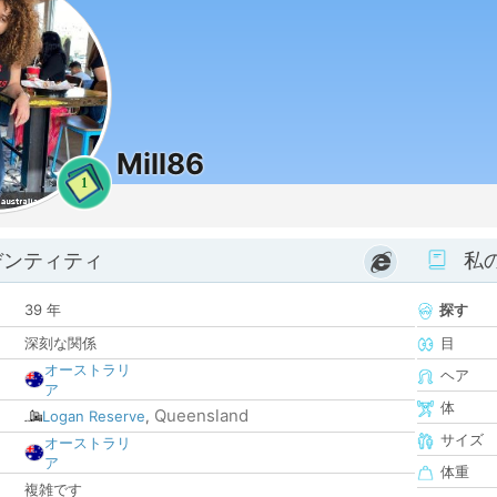
Mill86
1
デンティティ
私
39 年
探す
深刻な関係
目
オーストラリ
ヘア
ア
体
Queensland
Logan Reserve
,
サイズ
オーストラリ
ア
体重
複雑です