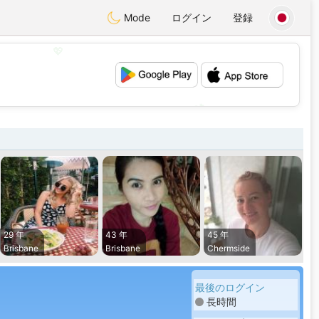
Mode
ログイン
登録
💖
💕
29 年
43 年
45 年
Brisbane
Brisbane
Chermside
最後のログイン
長時間