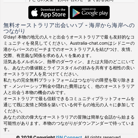
無料オーストラリア出会いハブ - 海岸から海岸への
つながり
G'day! 本物の地元の人々と出会うオーストラリアで最も友好的なコ
ミュニティを発見してください。Australia-chat.comはシドニーの
港からパースのビーチまでのオーストラリア人を結びつけ、友情、
交際、有意義な関係を求める人々を集めます。
活気あるメルボルン、熱帯のダーウィン、または大陸のどこにいて
も、あなたの価値観とライフスタイルの好みを共有する相性の良い
オーストラリア人を見つけてください。
私たちの完全無料プラットフォームはつながりの障壁を取り除きま
す - メンバーシップ料金や隠れた費用はなく、他のオーストラリア
人と出会う本物の機会のみです。
オーストラリアで最も信頼できるコミュニティプラットフォームを
通じて既に友情と関係を築いている何千もの地元の人々に参加して
ください。
あなたの次の偉大なオーストラリアの冒険は簡単な会話から始まる
可能性があります。本物のつながりがダウンアンダーで待っていま
す。
© 2026 Copyright
ISN Connect
.
All rights reserved.