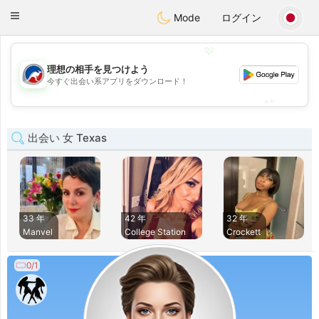
Australia
Chat
Toggle
Mode
ログイン
navigation
💖
理想の相手を見つけよう
💖
今すぐ出会い系アプリをダウンロード！
💕
💕
出会い 女 Texas
33 年
42 年
32 年
Manvel
College Station
Crockett
0/1