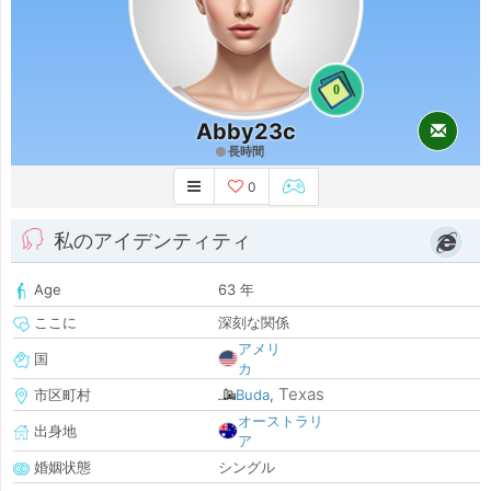
0
Abby23c
長時間
0
私のアイデンティティ
Age
63 年
ここに
深刻な関係
アメリ
国
カ
Texas
市区町村
Buda
,
オーストラリ
出身地
ア
婚姻状態
シングル