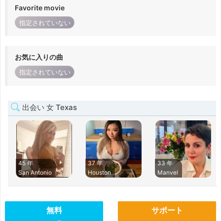
Favorite movie
指定されていない
お気に入りの曲
指定されていない
出会い 女 Texas
45 年
37 年
33 年
San Antonio
Houston
Manvel
無料
サポート