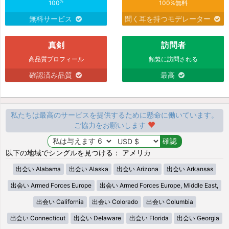
%
100
100%無料
無料サービス
聞く耳を持つモデレーター
真剣
訪問者
高品質プロフィール
頻繁に訪問される
確認済み品質
最高
私たちは最高のサービスを提供するために懸命に働いています。
ご協力をお願いします
以下の地域でシングルを見つける： アメリカ
出会い Alabama
出会い Alaska
出会い Arizona
出会い Arkansas
出会い Armed Forces Europe
出会い Armed Forces Europe, Middle East,
出会い California
出会い Colorado
出会い Columbia
出会い Connecticut
出会い Delaware
出会い Florida
出会い Georgia