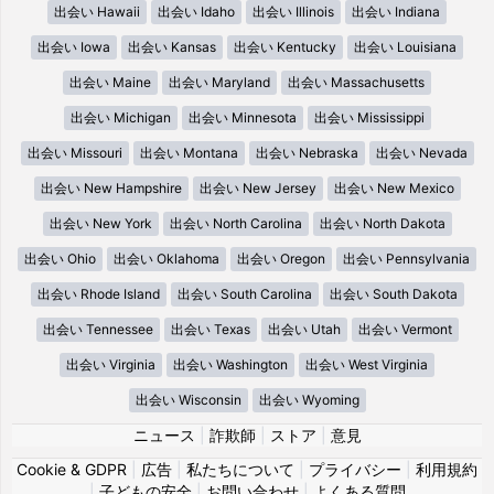
出会い Hawaii
出会い Idaho
出会い Illinois
出会い Indiana
出会い Iowa
出会い Kansas
出会い Kentucky
出会い Louisiana
出会い Maine
出会い Maryland
出会い Massachusetts
出会い Michigan
出会い Minnesota
出会い Mississippi
出会い Missouri
出会い Montana
出会い Nebraska
出会い Nevada
出会い New Hampshire
出会い New Jersey
出会い New Mexico
出会い New York
出会い North Carolina
出会い North Dakota
出会い Ohio
出会い Oklahoma
出会い Oregon
出会い Pennsylvania
出会い Rhode Island
出会い South Carolina
出会い South Dakota
出会い Tennessee
出会い Texas
出会い Utah
出会い Vermont
出会い Virginia
出会い Washington
出会い West Virginia
出会い Wisconsin
出会い Wyoming
ニュース
|
詐欺師
|
ストア
|
意見
Cookie & GDPR
|
広告
|
私たちについて
|
プライバシー
|
利用規約
|
子どもの安全
|
お問い合わせ
|
よくある質問