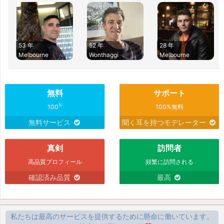
53 年
52 年
28 年
Melbourne
Wonthaggi
Melbourne
無料
サポート
%
100
100%無料
無料サービス
聞く耳を持つモデレーター
真剣
訪問者
高品質プロフィール
頻繁に訪問される
確認済み品質
最高
私たちは最高のサービスを提供するために懸命に働いています。