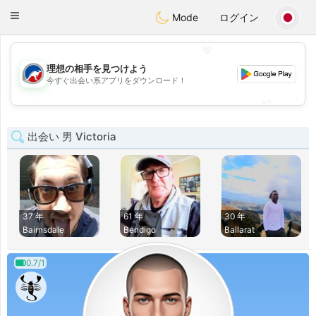
Australia
Chat
Toggle
Mode
ログイン
navigation
💖
理想の相手を見つけよう
💖
今すぐ出会い系アプリをダウンロード！
💕
💕
出会い 男 Victoria
37 年
61 年
30 年
Bairnsdale
Bendigo
Ballarat
0.7/1