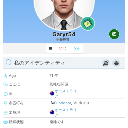
0
Garyr54
長時間
2
私のアイデンティティ
Age
71 年
ここに
気軽な関係
オーストラリ
国
ア
Victoria
市区町村
Bundoora
,
オーストラリ
出身地
ア
婚姻状態
複雑です