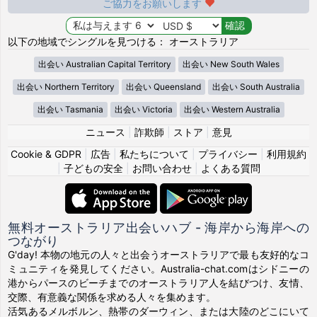
ご協力をお願いします
以下の地域でシングルを見つける： オーストラリア
出会い Australian Capital Territory
出会い New South Wales
出会い Northern Territory
出会い Queensland
出会い South Australia
出会い Tasmania
出会い Victoria
出会い Western Australia
ニュース
|
詐欺師
|
ストア
|
意見
Cookie & GDPR
|
広告
|
私たちについて
|
プライバシー
|
利用規約
|
子どもの安全
|
お問い合わせ
|
よくある質問
無料オーストラリア出会いハブ - 海岸から海岸への
つながり
G'day! 本物の地元の人々と出会うオーストラリアで最も友好的なコ
ミュニティを発見してください。Australia-chat.comはシドニーの
港からパースのビーチまでのオーストラリア人を結びつけ、友情、
交際、有意義な関係を求める人々を集めます。
活気あるメルボルン、熱帯のダーウィン、または大陸のどこにいて