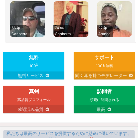
56 年
74 年
22 年
Canberra
Canberra
Aranda
無料
サポート
%
100
100%無料
無料サービス
聞く耳を持つモデレーター
真剣
訪問者
高品質プロフィール
頻繁に訪問される
確認済み品質
最高
私たちは最高のサービスを提供するために懸命に働いています。