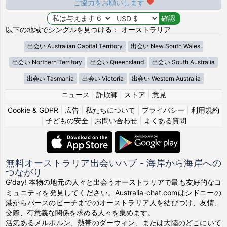
ご協力をお願いします
以下の地域でシングルを見つける： オーストラリア
出会い Australian Capital Territory
出会い New South Wales
出会い Northern Territory
出会い Queensland
出会い South Australia
出会い Tasmania
出会い Victoria
出会い Western Australia
ニュース
|
詐欺師
|
ストア
|
意見
Cookie & GDPR
|
広告
|
私たちについて
|
プライバシー
|
利用規約
|
子どもの安全
|
お問い合わせ
|
よくある質問
無料オーストラリア出会いハブ - 海岸から海岸への
つながり
G'day! 本物の地元の人々と出会うオーストラリアで最も友好的なコ
ミュニティを発見してください。Australia-chat.comはシドニーの
港からパースのビーチまでのオーストラリア人を結びつけ、友情、
交際、有意義な関係を求める人々を集めます。
活気あるメルボルン、熱帯のダーウィン、または大陸のどこにいて