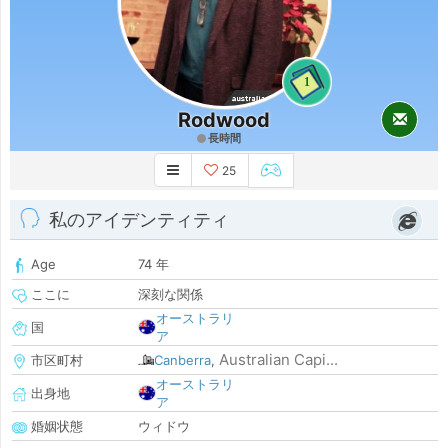
1
Rodwood
長時間
25
私のアイデンティティ
Age
74 年
ここに
深刻な関係
オーストラリ
国
ア
Australian Capi...
市区町村
Canberra
,
オーストラリ
出身地
ア
婚姻状態
ウィドウ