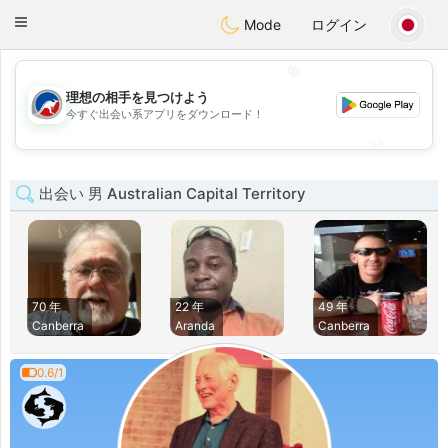
Australia
Chat
Toggle
Mode
ログイン
navigation
💖
理想の相手を見つけよう
💖
今すぐ出会い系アプリをダウンロード！
💕
💕
出会い 男 Australian Capital Territory
70 年
22 年
49 年
Canberra
Aranda
Canberra
0.6/1