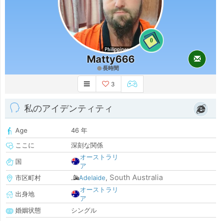
0
Matty666
長時間
3
私のアイデンティティ
Age
46 年
ここに
深刻な関係
オーストラリ
国
ア
South Australia
市区町村
Adelaide
,
オーストラリ
出身地
ア
婚姻状態
シングル