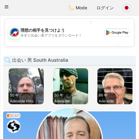
Australia
Chat
Toggle
Mode
ログイン
navigation
💖
理想の相手を見つけよう
💖
今すぐ出会い系アプリをダウンロード！
💕
💕
出会い 男 South Australia
50 年
50 年
66 年
Adelaide Hills
Adelaide
Adelaide
0.6/1