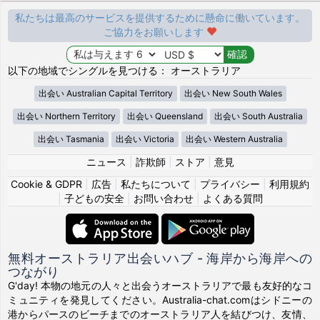
私たちは最高のサービスを提供するために懸命に働いています。
ご協力をお願いします
以下の地域でシングルを見つける： オーストラリア
出会い Australian Capital Territory
出会い New South Wales
出会い Northern Territory
出会い Queensland
出会い South Australia
出会い Tasmania
出会い Victoria
出会い Western Australia
ニュース
|
詐欺師
|
ストア
|
意見
Cookie & GDPR
|
広告
|
私たちについて
|
プライバシー
|
利用規約
|
子どもの安全
|
お問い合わせ
|
よくある質問
無料オーストラリア出会いハブ - 海岸から海岸への
つながり
G'day! 本物の地元の人々と出会うオーストラリアで最も友好的なコ
ミュニティを発見してください。Australia-chat.comはシドニーの
港からパースのビーチまでのオーストラリア人を結びつけ、友情、