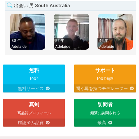
出会い 男 South Australia
38 年
55 年
46 年
Adelaide
Adelaide
Adelaide
無料
サポート
%
100
100%無料
無料サービス
聞く耳を持つモデレーター
真剣
訪問者
高品質プロフィール
頻繁に訪問される
確認済み品質
最高