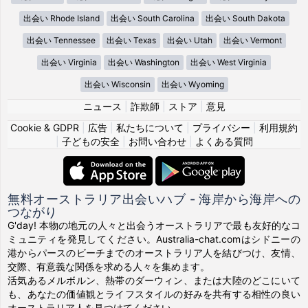
出会い Rhode Island
出会い South Carolina
出会い South Dakota
出会い Tennessee
出会い Texas
出会い Utah
出会い Vermont
出会い Virginia
出会い Washington
出会い West Virginia
出会い Wisconsin
出会い Wyoming
ニュース
|
詐欺師
|
ストア
|
意見
Cookie & GDPR
|
広告
|
私たちについて
|
プライバシー
|
利用規約
|
子どもの安全
|
お問い合わせ
|
よくある質問
無料オーストラリア出会いハブ - 海岸から海岸への
つながり
G'day! 本物の地元の人々と出会うオーストラリアで最も友好的なコ
ミュニティを発見してください。Australia-chat.comはシドニーの
港からパースのビーチまでのオーストラリア人を結びつけ、友情、
交際、有意義な関係を求める人々を集めます。
活気あるメルボルン、熱帯のダーウィン、または大陸のどこにいて
も、あなたの価値観とライフスタイルの好みを共有する相性の良い
オーストラリア人を見つけてください。