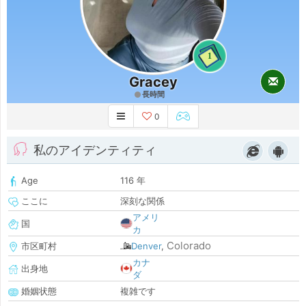
1
Gracey
長時間
0
私のアイデンティティ
Age
116 年
ここに
深刻な関係
アメリ
国
カ
Colorado
市区町村
Denver
,
カナ
出身地
ダ
婚姻状態
複雑です