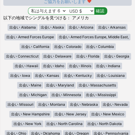
ご協力をお願いします
以下の地域でシングルを見つける： アメリカ
出会い Alabama
出会い Alaska
出会い Arizona
出会い Arkansas
出会い Armed Forces Europe
出会い Armed Forces Europe, Middle East,
出会い California
出会い Colorado
出会い Columbia
出会い Connecticut
出会い Delaware
出会い Florida
出会い Georgia
出会い Hawaii
出会い Idaho
出会い Illinois
出会い Indiana
出会い Iowa
出会い Kansas
出会い Kentucky
出会い Louisiana
出会い Maine
出会い Maryland
出会い Massachusetts
出会い Michigan
出会い Minnesota
出会い Mississippi
出会い Missouri
出会い Montana
出会い Nebraska
出会い Nevada
出会い New Hampshire
出会い New Jersey
出会い New Mexico
出会い New York
出会い North Carolina
出会い North Dakota
出会い Ohio
出会い Oklahoma
出会い Oregon
出会い Pennsylvania