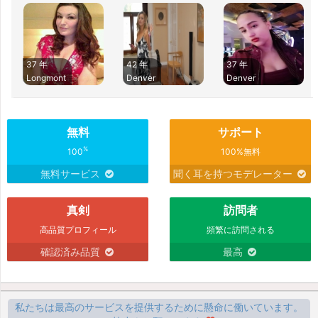
37 年
42 年
37 年
Longmont
Denver
Denver
無料
サポート
%
100
100%無料
無料サービス
聞く耳を持つモデレーター
真剣
訪問者
高品質プロフィール
頻繁に訪問される
確認済み品質
最高
私たちは最高のサービスを提供するために懸命に働いています。