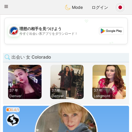
Australia
Chat
Toggle
Mode
ログイン
navigation
💖
理想の相手を見つけよう
💖
今すぐ出会い系アプリをダウンロード！
💕
💕
出会い 女 Colorado
37 年
37 年
37 年
Denver
Denver
Longmont
0.4/1