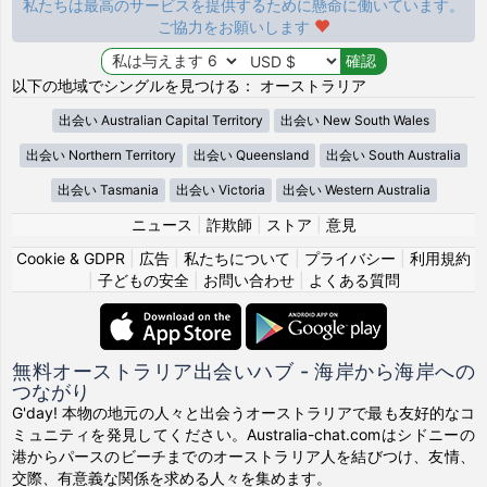
私たちは最高のサービスを提供するために懸命に働いています。
ご協力をお願いします
以下の地域でシングルを見つける： オーストラリア
出会い Australian Capital Territory
出会い New South Wales
出会い Northern Territory
出会い Queensland
出会い South Australia
出会い Tasmania
出会い Victoria
出会い Western Australia
ニュース
|
詐欺師
|
ストア
|
意見
Cookie & GDPR
|
広告
|
私たちについて
|
プライバシー
|
利用規約
|
子どもの安全
|
お問い合わせ
|
よくある質問
無料オーストラリア出会いハブ - 海岸から海岸への
つながり
G'day! 本物の地元の人々と出会うオーストラリアで最も友好的なコ
ミュニティを発見してください。Australia-chat.comはシドニーの
港からパースのビーチまでのオーストラリア人を結びつけ、友情、
交際、有意義な関係を求める人々を集めます。