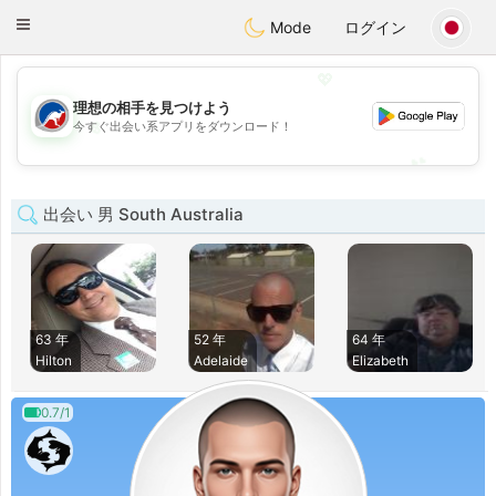
Australia
Chat
Toggle
Mode
ログイン
navigation
💖
理想の相手を見つけよう
💖
今すぐ出会い系アプリをダウンロード！
💕
💕
出会い 男 South Australia
63 年
52 年
64 年
Hilton
Adelaide
Elizabeth
0.7/1