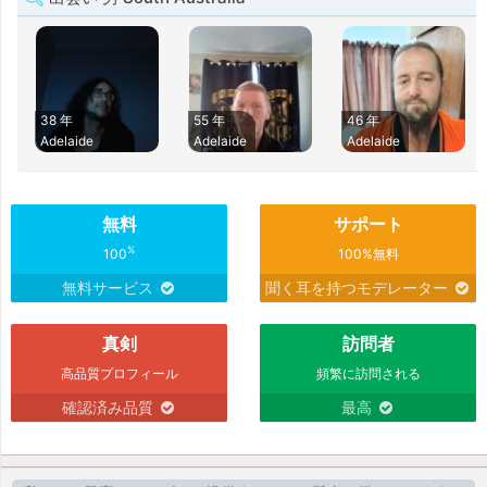
38 年
55 年
46 年
Adelaide
Adelaide
Adelaide
無料
サポート
%
100
100%無料
無料サービス
聞く耳を持つモデレーター
真剣
訪問者
高品質プロフィール
頻繁に訪問される
確認済み品質
最高