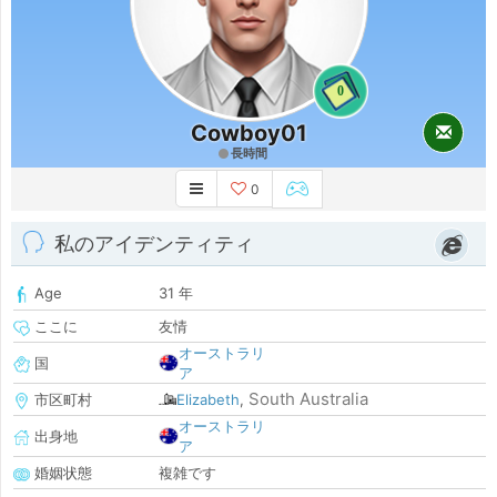
0
Cowboy01
長時間
0
私のアイデンティティ
Age
31 年
ここに
友情
オーストラリ
国
ア
South Australia
市区町村
Elizabeth
,
オーストラリ
出身地
ア
婚姻状態
複雑です