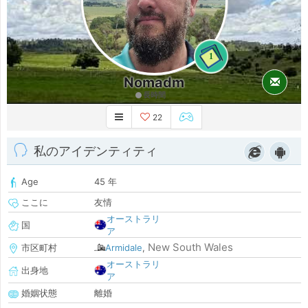
1
Nomadm
長時間
22
私のアイデンティティ
Age
45 年
ここに
友情
オーストラリ
国
ア
New South Wales
市区町村
Armidale
,
オーストラリ
出身地
ア
婚姻状態
離婚