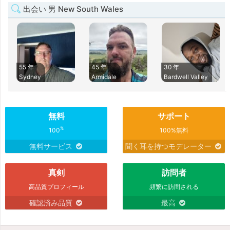
出会い 男 New South Wales
55 年
45 年
30 年
Sydney
Armidale
Bardwell Valley
無料
サポート
%
100
100%無料
無料サービス
聞く耳を持つモデレーター
真剣
訪問者
高品質プロフィール
頻繁に訪問される
確認済み品質
最高