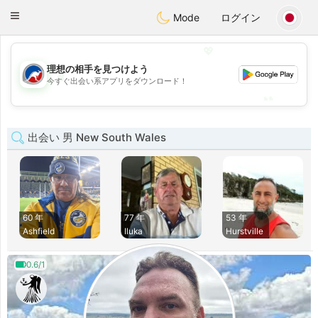
Australia
Chat
Toggle
Mode
ログイン
navigation
💖
理想の相手を見つけよう
💖
今すぐ出会い系アプリをダウンロード！
💕
💕
出会い 男 New South Wales
60 年
77 年
53 年
Ashfield
Iluka
Hurstville
0.6/1