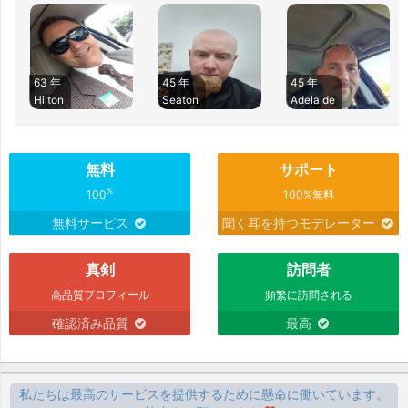
63 年
45 年
45 年
Hilton
Seaton
Adelaide
無料
サポート
%
100
100%無料
無料サービス
聞く耳を持つモデレーター
真剣
訪問者
高品質プロフィール
頻繁に訪問される
確認済み品質
最高
私たちは最高のサービスを提供するために懸命に働いています。