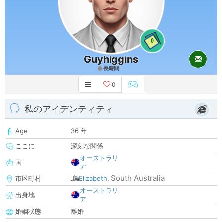
0
Guyhiggins
長時間
0
私のアイデンティティ
Age
36 年
ここに
深刻な関係
オーストラリ
国
ア
South Australia
市区町村
Elizabeth
,
オーストラリ
出身地
ア
婚姻状態
離婚