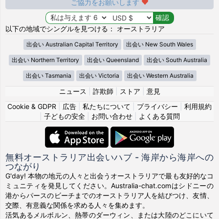
ご協力をお願いします
以下の地域でシングルを見つける： オーストラリア
出会い Australian Capital Territory
出会い New South Wales
出会い Northern Territory
出会い Queensland
出会い South Australia
出会い Tasmania
出会い Victoria
出会い Western Australia
ニュース
|
詐欺師
|
ストア
|
意見
Cookie & GDPR
|
広告
|
私たちについて
|
プライバシー
|
利用規約
|
子どもの安全
|
お問い合わせ
|
よくある質問
無料オーストラリア出会いハブ - 海岸から海岸への
つながり
G'day! 本物の地元の人々と出会うオーストラリアで最も友好的なコ
ミュニティを発見してください。Australia-chat.comはシドニーの
港からパースのビーチまでのオーストラリア人を結びつけ、友情、
交際、有意義な関係を求める人々を集めます。
活気あるメルボルン、熱帯のダーウィン、または大陸のどこにいて