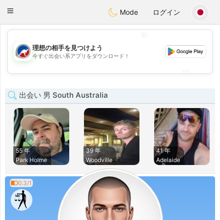
Australia
Chat
Toggle
Mode
ログイン
navigation
💖
理想の相手を見つけよう
💖
今すぐ出会い系アプリをダウンロード！
💕
💕
出会い 男 South Australia
55 年
39 年
41 年
Park Holme
Woodville
Adelaide
0.3/1