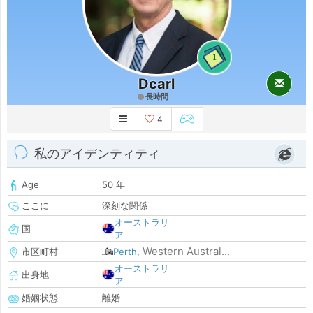
1
Dcarl
長時間
4
私のアイデンティティ
Age
50 年
ここに
深刻な関係
オーストラリ
国
ア
Western Austral...
市区町村
Perth
,
オーストラリ
出身地
ア
婚姻状態
離婚