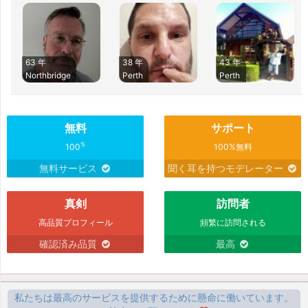
63 年
38 年
43 年
Northbridge
Perth
Perth
無料
サポート
%
100
100%無料
無料サービス
聞く耳を持つモデレーター
真剣
訪問者
高品質プロフィール
頻繁に訪問される
確認済み品質
最高
私たちは最高のサービスを提供するために懸命に働いています。