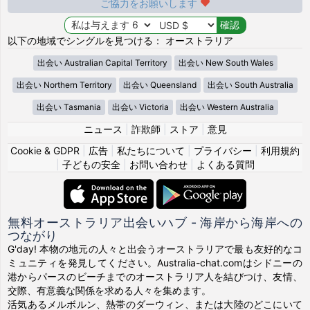
ご協力をお願いします
以下の地域でシングルを見つける： オーストラリア
出会い Australian Capital Territory
出会い New South Wales
出会い Northern Territory
出会い Queensland
出会い South Australia
出会い Tasmania
出会い Victoria
出会い Western Australia
ニュース
|
詐欺師
|
ストア
|
意見
Cookie & GDPR
|
広告
|
私たちについて
|
プライバシー
|
利用規約
|
子どもの安全
|
お問い合わせ
|
よくある質問
無料オーストラリア出会いハブ - 海岸から海岸への
つながり
G'day! 本物の地元の人々と出会うオーストラリアで最も友好的なコ
ミュニティを発見してください。Australia-chat.comはシドニーの
港からパースのビーチまでのオーストラリア人を結びつけ、友情、
交際、有意義な関係を求める人々を集めます。
活気あるメルボルン、熱帯のダーウィン、または大陸のどこにいて