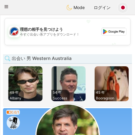
Australia
Chat
Toggle
Mode
ログイン
navigation
💖
理想の相手を見つけよう
💖
今すぐ出会い系アプリをダウンロード！
💕
💕
出会い 男 Western Australia
49 年
54 年
45 年
Albany
Success
Booragoon
0.6/1